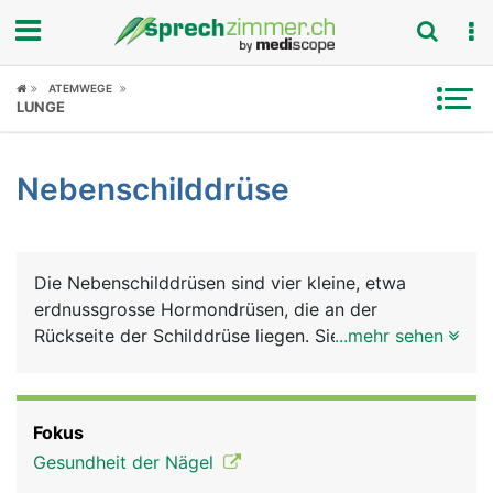
Fokus
ATEMWEGE
LUNGE
Krankheitsbilder
Nebenschilddrüse
Symptome
Untersuchungen
Die Nebenschilddrüsen sind vier kleine, etwa
News
erdnussgrosse Hormondrüsen, die an der
Rückseite der Schilddrüse liegen. Sie produzieren
...mehr sehen
Ratgeber
ein Hormon - das Parathormon, das den
Kalziumstoffwechsel im Körper reguliert. Kalzium
Rubriken
benötigt der Körper für den Knochen- und
Fokus
Zahnaufbau, für die Nerven- und Muskelfunktion
Gesundheit der Nägel
und für die Blutgerinnung. Ausserdem ermöglicht