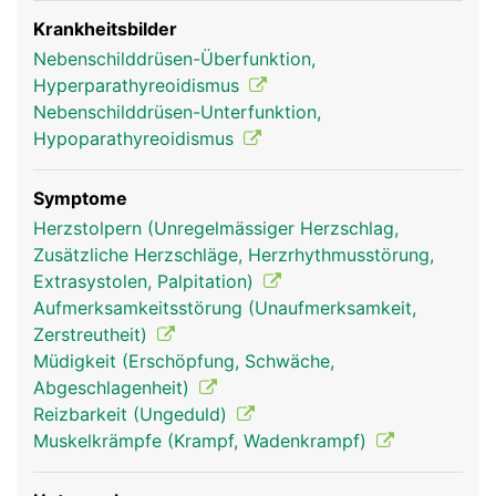
das Parathormon gemeinsam mit dem Vitamin D
die Kalziumaufnahme aus der Nahrung. Das
Krankheitsbilder
Vitamin D wird grösstenteils unter Lichteinfluss in
Nebenschilddrüsen-Überfunktion,
der Haut gebildet. Wird zu wenig Kalzium über die
Hyperparathyreoidismus
Ernährung zugeführt, bewirkt das Parathormon die
Nebenschilddrüsen-Unterfunktion,
Abgabe von Kalzium aus den Knochen ins Blut.
Hypoparathyreoidismus
Symptome
Herzstolpern (Unregelmässiger Herzschlag,
Zusätzliche Herzschläge, Herzrhythmusstörung,
Extrasystolen, Palpitation)
Aufmerksamkeitsstörung (Unaufmerksamkeit,
Zerstreutheit)
Müdigkeit (Erschöpfung, Schwäche,
Abgeschlagenheit)
Nebenschilddrüse
Nebenschilddrüse
Reizbarkeit (Ungeduld)
Frau
Mann
Muskelkrämpfe (Krampf, Wadenkrampf)