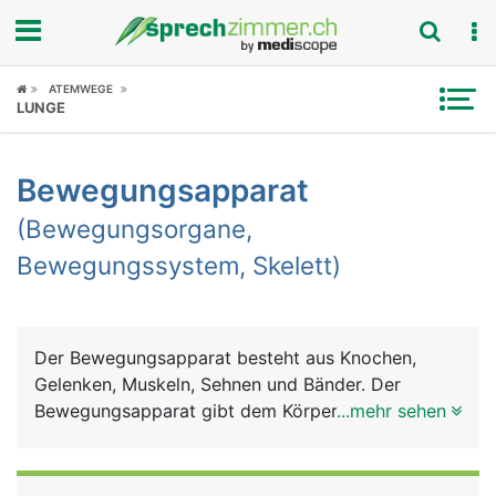
Fokus
ATEMWEGE
LUNGE
Krankheitsbilder
Bewegungsapparat
Symptome
(Bewegungsorgane,
Untersuchungen
Bewegungssystem, Skelett)
News
Ratgeber
Der Bewegungsapparat besteht aus Knochen,
Gelenken, Muskeln, Sehnen und Bänder. Der
Rubriken
Bewegungsapparat gibt dem Körper Halt und
...mehr sehen
Stütze für den aufrechten Gang, dient der
Fortbewegung und der Feinmotorik (Greifen und
Halten). Weitere Aufgaben sind Schutz der inneren