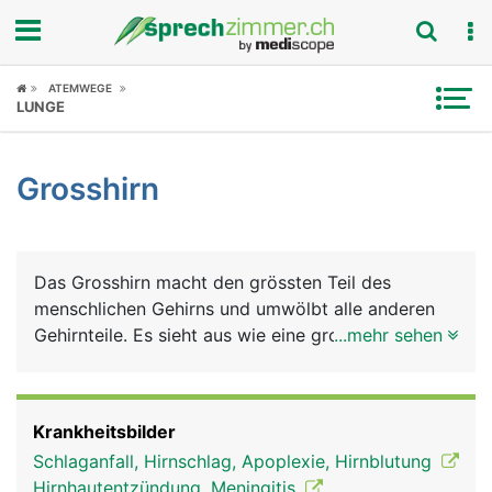
Fokus
ATEMWEGE
LUNGE
Krankheitsbilder
Grosshirn
Symptome
Untersuchungen
Das Grosshirn macht den grössten Teil des
News
menschlichen Gehirns und umwölbt alle anderen
Gehirnteile. Es sieht aus wie eine grosse, faltige
...mehr sehen
Ratgeber
Walnuss und besteht aus zwei Hälften, der rechten
und linken Hirnhälfte. In der Mitte sind sie durch
Rubriken
einen Balken verbunden, über den der
Krankheitsbilder
Informationsaustausch zwischen beiden
Schlaganfall, Hirnschlag, Apoplexie, Hirnblutung
Hirnhälften stattfindet. Die rechte Hirnhälfte
Hirnhautentzündung, Meningitis