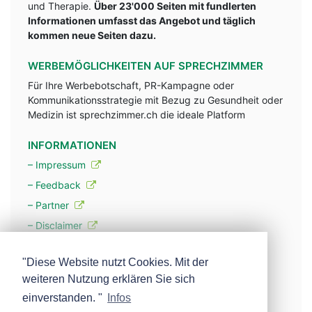
und Therapie.
Über 23'000 Seiten mit fundlerten
Informationen umfasst das Angebot und täglich
kommen neue Seiten dazu.
WERBEMÖGLICHKEITEN AUF SPRECHZIMMER
Für Ihre Werbebotschaft, PR-Kampagne oder
Kommunikationsstrategie mit Bezug zu Gesundheit oder
Medizin ist sprechzimmer.ch die ideale Platform
INFORMATIONEN
– Impressum
– Feedback
– Partner
– Disclaimer
– Datenschutzerklärung / Privacy Policy
"Diese Website nutzt Cookies. Mit der
weiteren Nutzung erklären Sie sich
– Werbung
einverstanden. "
Infos
– Mehr über unsere Experten