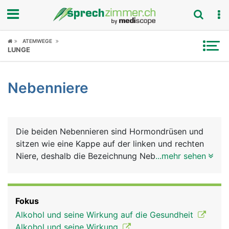
Fokus
ATEMWEGE
LUNGE
Krankheitsbilder
Nebenniere
Symptome
Untersuchungen
Die beiden Nebennieren sind Hormondrüsen und
News
sitzen wie eine Kappe auf der linken und rechten
Niere, deshalb die Bezeichnung Nebennieren.
...mehr sehen
Ratgeber
Ansonsten haben sie aber nur wenig mit den
Nieren zu tun. Die Nebennieren bestehen aus
Rubriken
Rinde (aussen) und Mark (innen), die jeweils
Fokus
unterschiedliche Hormone produzieren. Die
Alkohol und seine Wirkung auf die Gesundheit
Nebennierenrinde produziert Glukokortikoide
Alkohol und seine Wirkung