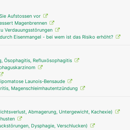
Sie Aufstossen vor
bessert Magenbrennen
 zu Verdauungsstörungen
durch Eisenmangel - bei wem ist das Risiko erhöht?
, Ösophagitis, Refluxösophagitis
ophaguskarzinom
Lipomatose Launois-Bensaude
ritis, Magenschleimhautentzündung
chtsverlust, Abmagerung, Untergewicht, Kachexie)
izhusten
uckstörungen, Dysphagie, Verschlucken)