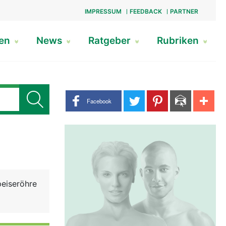
IMPRESSUM
FEEDBACK
PARTNER
gen
News
Ratgeber
Rubriken
Share buttons
Facebook
peiseröhre