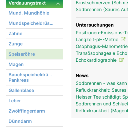
Brustschmerzen (Schmer
Verdauungstrakt
Sodbrennen (Saures Auf
Mund, Mundhöhle
Mundspeicheldrüsen
Untersuchungen
Positronen-Emissions-
Zähne
Langzeit-pH-Metrie
Zunge
Ösophagus-Manometri
Transösophageale Echo
Speiseröhre
Echokardiographie
Magen
Bauchspeicheldrüse,
News
Pankreas
Sodbrennen - was kann
Refluxkrankheit: Saure
Gallenblase
Heisser Tee schädigt Sp
Leber
Sodbrennen und Schluck
Refluxkrankheit (Magenb
Zwölffingerdarm
Dünndarm