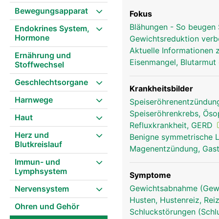
Bewegungsapparat
Fokus
Blähungen - So beugen 
Endokrines System,
Hormone
Gewichtsreduktion ver
Aktuelle Informationen
Ernährung und
Eisenmangel, Blutarmut 
Stoffwechsel
Geschlechtsorgane
Krankheitsbilder
Harnwege
Speiseröhrenentzündung
Speiseröhrenkrebs, Ös
Haut
Refluxkrankheit, GERD
Herz und
Benigne symmetrische 
Blutkreislauf
Magenentzündung, Gast
Immun- und
Lymphsystem
Symptome
Gewichtsabnahme (Gewi
Nervensystem
Husten, Hustenreiz, Re
Ohren und Gehör
Schluckstörungen (Schl