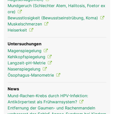
Mittelohr herstellt und für den Druckausgleich
Mundgeruch (Schlechter Atem, Halitosis, Foetor ex
beim Schlucken sorgt.
ore)
Bewusstlosigkeit (Bewusstseinstrübung, Koma)
Muskelschmerzen
Heiserkeit
Untersuchungen
Magenspiegelung
Kehlkopfspiegelung
Langzeit-pH-Metrie
Nasenspiegelung
Rachen Frau
Rachen Mann
Rachen Frau
Ösophagus-Manometrie
News
Mund-Rachen-Krebs durch HPV-Infektion:
Antikörpertest als Frühwarnsystem?
Entfernung der Gaumen- und Rachenmandeln