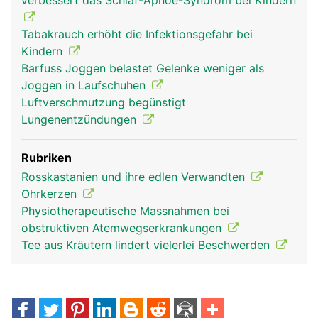
verbessert das Schlaf-Apnoe-Syndrom bei Kindern
Tabakrauch erhöht die Infektionsgefahr bei
Rachen Mann
Kindern
Barfuss Joggen belastet Gelenke weniger als
Joggen in Laufschuhen
Luftverschmutzung begünstigt
Lungenentzündungen
Rubriken
Rosskastanien und ihre edlen Verwandten
Ohrkerzen
Physiotherapeutische Massnahmen bei
obstruktiven Atemwegserkrankungen
Tee aus Kräutern lindert vielerlei Beschwerden