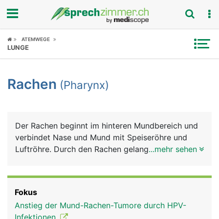
Fokus
ATEMWEGE
LUNGE
Krankheitsbilder
Rachen
(Pharynx)
Symptome
Untersuchungen
Der Rachen beginnt im hinteren Mundbereich und
News
verbindet Nase und Mund mit Speiseröhre und
Luftröhre. Durch den Rachen gelangt einerseits die
...mehr sehen
Ratgeber
Luft über die Luftröhre in die Lunge und
andererseits Nahrung und Flüssigkeiten über die
Rubriken
Speiseröhre in den Magen. Am Beginn der
Fokus
Luftröhre liegt der Kehlkopf mit den
Anstieg der Mund-Rachen-Tumore durch HPV-
Stimmbändern, die der Tonbildung dienen.
Infektionen