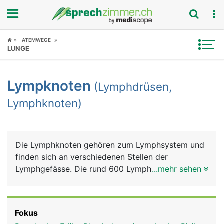
Fokus
ATEMWEGE
LUNGE
Krankheitsbilder
Lympknoten
(Lymphdrüsen,
Symptome
Lymphknoten)
Untersuchungen
News
Die Lymphknoten gehören zum Lymphsystem und
finden sich an verschiedenen Stellen der
Ratgeber
Lymphgefässe. Die rund 600 Lymphknoten des
...mehr sehen
Menschen liegen vor allem am Hals, im Nacken, in
Rubriken
den Achseln, in den Leisten sowie im Brustkorb
und im Bauch. Sie haben ein erbsen- bis
Fokus
bohnenförmiges Aussehen und sind normalerweise