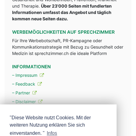
und Therapie.
Über 23'000 Seiten mit fundlerten
Informationen umfasst das Angebot und täglich
kommen neue Seiten dazu.
WERBEMÖGLICHKEITEN AUF SPRECHZIMMER
Für Ihre Werbebotschaft, PR-Kampagne oder
Kommunikationsstrategie mit Bezug zu Gesundheit oder
Medizin ist sprechzimmer.ch die ideale Platform
INFORMATIONEN
– Impressum
– Feedback
– Partner
– Disclaimer
– Datenschutzerklärung / Privacy Policy
"Diese Website nutzt Cookies. Mit der
weiteren Nutzung erklären Sie sich
– Werbung
einverstanden. "
Infos
– Mehr über unsere Experten