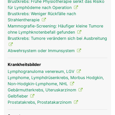
Brustkrebs: Frühe Physiotherapie senkt das Risiko
nur wenige Millimeter gross. Die Lymphknoten
für Lymphödeme nach Operation
fangen die in der Lymphe mitgeschleppten
Brustkrebs: Weniger Rückfälle nach
Fremdkörper und Krankheitserreger ab und
Strahlentherapie
machen sie unschädlich. Einige Stoffe (z.B.
Mammografie-Screening: Häufiger kleine Tumore
Glasstaub, Kohle, Farbstoffe) werden teilweise
ohne Lymphknotenbefall gefunden
auch in den Lymphknoten eingelagert, wenn sie
Brustkrebs: Tumore verändern sich bei Ausbreitung
der Körper nicht ausscheiden kann. In den
Lymphknoten wird ausserdem ein Teil der
Abwehrsystem oder Immunsystem
Lymphozyten (weisse Blutkörperchen) gebildet,
die als "Abwehrpolizei" ständig durch das Blut-
und Lymphgefässsystem patrouillieren und der
Krankheitsbilder
körpereigenen Abwehr dienen. Ausserdem wird in
Lymphogranuloma venereum, LGV
den Lymphknoten die Lymphe konzentriert
Lymphome, Lymphdrüsenkrebs, Morbus Hodgkin,
(eingedickt).
Non-Hodgkin-Lymphome, NHL
Gebärmutterkrebs, Uteruskarzinom
Gelbfieber
Prostatakrebs, Prostatakarzinom