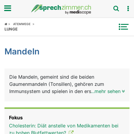
Fokus
ATEMWEGE
LUNGE
Krankheitsbilder
Mandeln
Symptome
Untersuchungen
Die Mandeln, gemeint sind die beiden
News
Gaumenmandeln (Tonsillen), gehören zum
Immunsystem und spielen in den ersten
...mehr sehen
Ratgeber
Lebensjahren eine wichtige Rolle bei der
Entwicklung der körpereigenen Infektabwehr. Sie
Rubriken
liegen beidseits im hinteren Mundbereich,
Fokus
eingebettet in der Rachenschleimhaut. Ausser den
Cholesterin: Diät anstelle von Medikamenten bei
Gaumenmandeln gibt es noch die beiden
zu hohen Blutfettwerten?