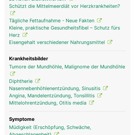
Rachenmandeln (Polypen), die im hinteren
Schützt die Mittelmeerdiät vor Herzkrankheiten?
Nasenhöhlenbereich liegen. Auch sie unterstützen
die Abwehrkräfte. Bei Kindern sind sie noch
Tägliche Fettaufnahme - Neue Fakten
grösser, später schrumpfen sie.
Kleine, praktische Gesundheitsfibel – Schutz fürs
Herz
Eisengehalt verschiedener Nahrungsmittel
Krankheitsbilder
Tumore der Mundhöhle, Malignome der Mundhöhle
Diphtherie
Nasennebenhöhlenentzündung, Sinusitis
Angina, Mandelentzündung, Tonsillitis
Mittelohrentzündung, Otitis media
Symptome
Müdigkeit (Erschöpfung, Schwäche,
Abgeschlagenheit)