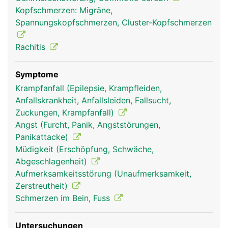
und weiteren kleinen Knochen wie Tränenbein oder
Kopfschmerzen: Migräne,
Nasenbein unterteilt werden.
Spannungskopfschmerzen, Cluster-Kopfschmerzen
Rachitis
Symptome
Krampfanfall (Epilepsie, Krampfleiden,
Anfallskrankheit, Anfallsleiden, Fallsucht,
Zuckungen, Krampfanfall)
Angst (Furcht, Panik, Angststörungen,
Panikattacke)
Schädel Frau
Schädel Mann
Müdigkeit (Erschöpfung, Schwäche,
Abgeschlagenheit)
Aufmerksamkeitsstörung (Unaufmerksamkeit,
Zerstreutheit)
Schmerzen im Bein, Fuss
Untersuchungen