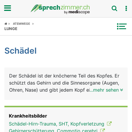
Fokus
ATEMWEGE
LUNGE
Krankheitsbilder
Schädel
Symptome
Untersuchungen
Der Schädel ist der knöcherne Teil des Kopfes. Er
News
schützt das Gehirn und die Sinnesorgane (Augen,
Ohren, Nase) und gibt jedem Kopf eine
...mehr sehen
Ratgeber
charakteristische Form. Der Schädel kann in den
Hirnschädel mit den Knochen Stirnbein,
Rubriken
Scheitelbein, Schläfenbein, Hinterhauptbein und
Krankheitsbilder
Keilbein sowie in den Gesichtsschädel mit 2
Schädel-Hirn-Trauma, SHT, Kopfverletzung
grossen Knochen, dem Oberkiefer und Unterkiefer
Gehirnerschütterung, Commotio cerebri