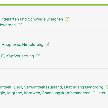
indelarten und Schwindelursachen
schwerden
g, Apoplexie, Hirnblutung
HT, Kopfverletzung
rrtheit, Delir, Verwirrtheitszustand, Durchgangssyndrom)
ie, Migräne, Kopfweh, Spannungskopfschmerzen, Cluster-
Kleinhirn Mann