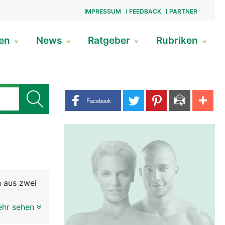
IMPRESSUM
FEEDBACK
PARTNER
gen
News
Ratgeber
Rubriken
Share buttons
Facebook
n aus zwei
ehr sehen