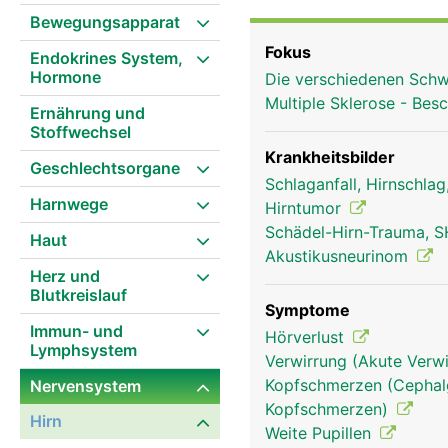
Bewegungsapparat
Fokus
Endokrines System,
Hormone
Die verschiedenen Schw
Multiple Sklerose - Be
Ernährung und
Stoffwechsel
Krankheitsbilder
Geschlechtsorgane
Schlaganfall, Hirnschla
Harnwege
Hirntumor
Schädel-Hirn-Trauma, S
Haut
Akustikusneurinom
Herz und
Blutkreislauf
Symptome
Immun- und
Hörverlust
Lymphsystem
Verwirrung (Akute Verwi
Kopfschmerzen (Cephalg
Nervensystem
Kleinhirn Frau
Kopfschmerzen)
Hirn
Weite Pupillen