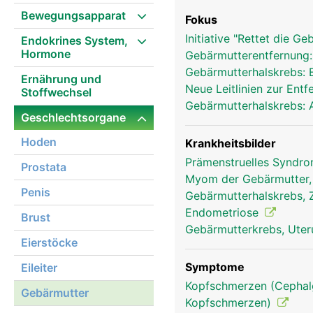
Bewegungsapparat
Fokus
Initiative "Rettet die G
Endokrines System,
Hormone
Gebärmutterentfernung:
Gebärmutterhalskrebs: 
Ernährung und
Neue Leitlinien zur Ent
Stoffwechsel
Gebärmutterhalskrebs: 
Geschlechtsorgane
Hoden
Krankheitsbilder
Prämenstruelles Syndr
Prostata
Myom der Gebärmutter
Penis
Gebärmutterhalskrebs, 
Endometriose
Brust
Gebärmutterkrebs, Ute
Eierstöcke
Symptome
Eileiter
Kopfschmerzen (Cephalg
Gebärmutter
Kopfschmerzen)