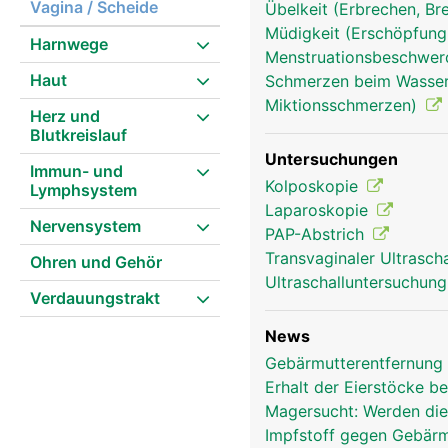
Vagina / Scheide
Übelkeit (Erbrechen, Br
Müdigkeit (Erschöpfung
Harnwege
Menstruationsbeschwe
Haut
Schmerzen beim Wasserl
Miktionsschmerzen)
Herz und
Blutkreislauf
Untersuchungen
Immun- und
Kolposkopie
Lymphsystem
Laparoskopie
Nervensystem
PAP-Abstrich
Transvaginaler Ultrasch
Ohren und Gehör
Ultraschalluntersuchun
Verdauungstrakt
News
Gebärmutterentfernung 
Erhalt der Eierstöcke b
Magersucht: Werden die
Impfstoff gegen Gebärm