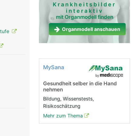
Krankheitsbilder
interaktiv
mit Organmodell finden
Organmodell anschauen
stufe
MySana
Gesundheit selber in die Hand
nehmen
Bildung, Wissenstests,
Risikoschätzung
Mehr zum Thema