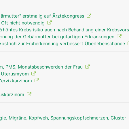
ebärmutter" erstmalig auf Ärztekongress
 Oft nicht notwendig
Erhöhtes Krebsrisiko auch nach Behandlung einer Krebsvor
fernung der Gebärmutter bei gutartigen Erkrankungen
Abstrich zur Früherkennung verbessert Überlebenschance
om, PMS, Monatsbeschwerden der Frau
, Uterusmyom
Zervixkarzinom
ruskarzinom
ie, Migräne, Kopfweh, Spannungskopfschmerzen, Cluster-