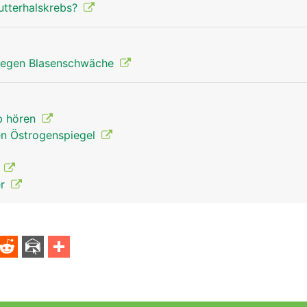
utterhalskrebs?
egen Blasenschwäche
b hören
en Östrogenspiegel
F
er