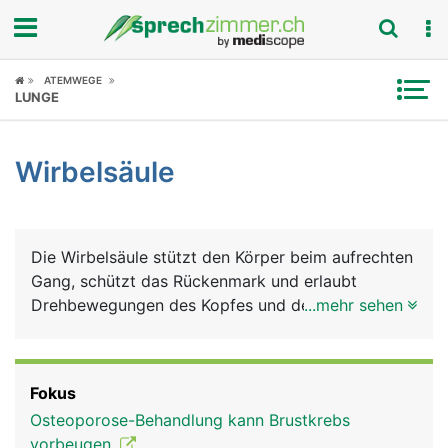
Fokus
ATEMWEGE
LUNGE
Krankheitsbilder
Wirbelsäule
Symptome
Untersuchungen
Die Wirbelsäule stützt den Körper beim aufrechten
News
Gang, schützt das Rückenmark und erlaubt
Drehbewegungen des Kopfes und des Rumpfes.
...mehr sehen
Ratgeber
Die Wirbelsäule besteht insgesamt aus 24 Wirbeln
sowie dem Kreuzbein und dem Steissbein.
Rubriken
Fokus
Osteoporose-Behandlung kann Brustkrebs
vorbeugen