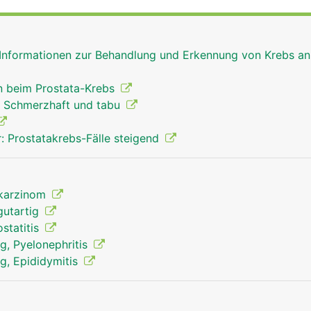
 die Mitte der Prostata. Hier tritt beim Samenerguss (Ejaku
e Samenflüssigkeit in die Harnröhre über. Sie enthält versc
fruchtung der weiblichen Eizelle benötigt werden. Mit zun
 Informationen zur Behandlung und Erkennung von Krebs an
ie Prostata.
 beim Prostata-Krebs
: Schmerzhaft und tabu
: Prostatakrebs-Fälle steigend
akarzinom
gutartig
statitis
, Pyelonephritis
, Epididymitis