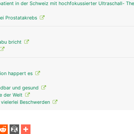
atient in der Schweiz mit hochfokussierter Ultraschall- Th
ei Prostatakrebs
abu bricht
tion happert es
endbar und gesund
re der Welt
t vielerlei Beschwerden