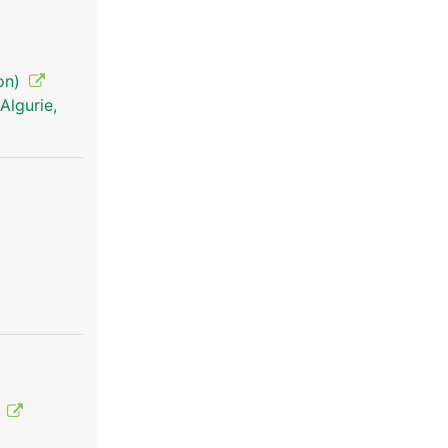
ion)
Algurie,
o