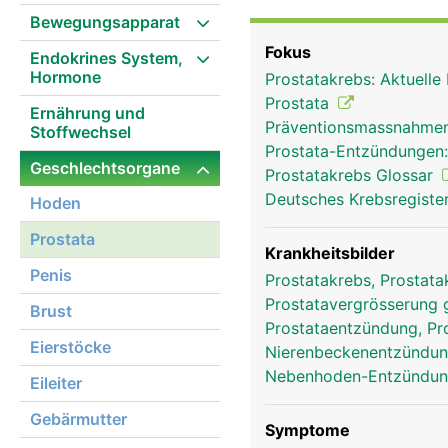
Harnröhre verläuft durch
Bewegungsapparat
in der Prostata gebildet
Fokus
Endokrines System,
Enzyme, die für eine Be
Hormone
Prostatakrebs: Aktuelle
Alter vergrössert sich d
Prostata
Ernährung und
Präventionsmassnahmen
Stoffwechsel
Prostata-Entzündungen
Geschlechtsorgane
Prostatakrebs Glossar
Deutsches Krebsregister
Hoden
Prostata
Krankheitsbilder
Penis
Prostatakrebs, Prostat
Prostatavergrösserung 
Brust
Prostataentzündung, Pro
Eierstöcke
Nierenbeckenentzündung
Nebenhoden-Entzündung
Eileiter
Gebärmutter
Symptome