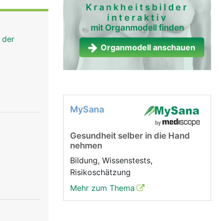
lation) die
Krankheitsbilder
interaktiv
hiedene
mit Organmodell finden
ehmenden
 der
Organmodell anschauen
MySana
Gesundheit selber in die Hand
nehmen
Bildung, Wissenstests,
Risikoschätzung
Mehr zum Thema