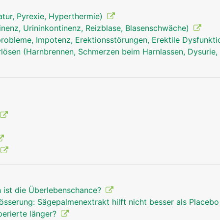
tur, Pyrexie, Hyperthermie)
inenz, Urininkontinenz, Reizblase, Blasenschwäche)
robleme, Impotenz, Erektionsstörungen, Erektile Dysfunkt
ösen (Harnbrennen, Schmerzen beim Harnlassen, Dysurie, 
h ist die Überlebenschance?
össerung: Sägepalmenextrakt hilft nicht besser als Placeb
perierte länger?