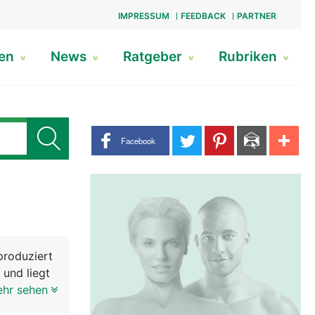
IMPRESSUM
FEEDBACK
PARTNER
gen
News
Ratgeber
Rubriken
Share buttons
Facebook
produziert
 und liegt
stata mit
ehr sehen
e