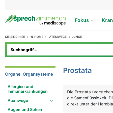
Fokus
Kran
SIE SIND HIER
HOME
ATEMWEGE
LUNGE
Prostata
Organe, Organsysteme
Allergien und
Immunerkrankungen
Die Prostata (Vorstehe
die Samenflüssigkeit. D
Atemwege
direkt unter der Harnbl
Augen und Sehen
dem Finger über den An