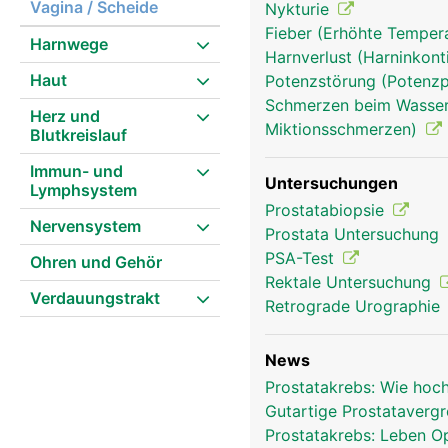
Vagina / Scheide
Nykturie
Fieber (Erhöhte Tempera
Harnwege
Harnverlust (Harninkont
Prostata Mann
Haut
Potenzstörung (Potenzp
Schmerzen beim Wasserl
Herz und
Miktionsschmerzen)
Blutkreislauf
Immun- und
Untersuchungen
Lymphsystem
Prostatabiopsie
Nervensystem
Prostata Untersuchung
PSA-Test
Ohren und Gehör
Rektale Untersuchung
Verdauungstrakt
Retrograde Urographie
News
Prostatakrebs: Wie hoc
Gutartige Prostatavergr
Prostatakrebs: Leben O