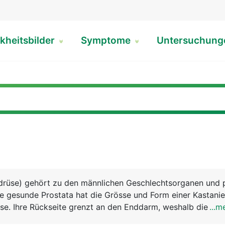
kheitsbilder
Symptome
Untersuchun
rdrüse) gehört zu den männlichen Geschlechtsorganen und 
ie gesunde Prostata hat die Grösse und Form einer Kastanie
ase. Ihre Rückseite grenzt an den Enddarm, weshalb die Pro
...m
us ertastet werden kann. Die von der Harnblase abgehend