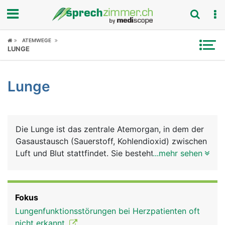
Fokus
ATEMWEGE
LUNGE
Krankheitsbilder
Lunge
Symptome
Untersuchungen
Die Lunge ist das zentrale Atemorgan, in dem der
News
Gasaustausch (Sauerstoff, Kohlendioxid) zwischen
Luft und Blut stattfindet. Sie besteht aus einem
...mehr sehen
Ratgeber
rechten und einem linken Lungenflügel, die
zusammen mit dem Herz, den grossen
Rubriken
Blutgefässen (Aorta, Hohlvenen), der Luftröhre,
Fokus
der Speiseröhre und verschiedene Nerven in der
Lungenfunktionsstörungen bei Herzpatienten oft
Brusthöhle liegen. Geschützt werden die
nicht erkannt