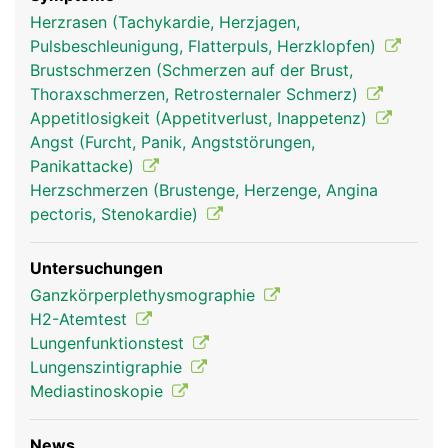
(Brustfell). Der feine Spalt zwischen ist mit einer
Herzrasen (Tachykardie, Herzjagen,
geringen Menge Flüssigkeit gefüllt, sodass sich die
Pulsbeschleunigung, Flatterpuls, Herzklopfen)
Lunge beim Atmen reibungslos dehnen und
Brustschmerzen (Schmerzen auf der Brust,
zusammenziehen kann.
Thoraxschmerzen, Retrosternaler Schmerz)
Appetitlosigkeit (Appetitverlust, Inappetenz)
Angst (Furcht, Panik, Angststörungen,
Panikattacke)
Herzschmerzen (Brustenge, Herzenge, Angina
pectoris, Stenokardie)
Untersuchungen
Ganzkörperplethysmographie
H2-Atemtest
Lunge Frau
Lunge Mann
Lungenfunktionstest
Lungenszintigraphie
Mediastinoskopie
News