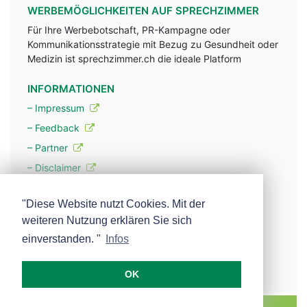
WERBEMÖGLICHKEITEN AUF SPRECHZIMMER
Für Ihre Werbebotschaft, PR-Kampagne oder
Kommunikationsstrategie mit Bezug zu Gesundheit oder
Medizin ist sprechzimmer.ch die ideale Platform
INFORMATIONEN
– Impressum
– Feedback
– Partner
– Disclaimer
– Datenschutzerklärung / Privacy Policy
"Diese Website nutzt Cookies. Mit der
weiteren Nutzung erklären Sie sich
– Werbung
einverstanden. "
Infos
– Mehr über unsere Experten
OK
MEDISCOPE AG E-MAIL:
INFO@MEDISCOPE.CH