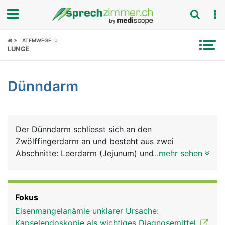
Fokus
ATEMWEGE
LUNGE
Krankheitsbilder
Dünndarm
Symptome
Untersuchungen
Der Dünndarm schliesst sich an den
News
Zwölffingerdarm an und besteht aus zwei
Abschnitte: Leerdarm (Jejunum) und Krummdarm
...mehr sehen
Ratgeber
(Ileum). Mit ihren zahlreichen Windungen erreichen
sie eine Länge von insgesamt 6 Metern und
Rubriken
nehmen daher den meisten Platz im Bauchraum
Fokus
ein. Im Dünndarm findet die eigentliche Verdauung
Eisenmangelanämie unklarer Ursache:
statt, das heisst, die Aufspaltung und Aufnahme
Kapselendoskopie als wichtiges Diagnosemittel