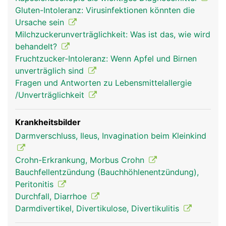
(Resorption) der Nährstoffe aus der Nahrung. Die
Gluten-Intoleranz: Virusinfektionen könnten die
Innenseite des Dünndarms ist faltig und besitzt
Ursache sein
unzählige kleine Ausstülpungen, die Darmzotten,
Milchzuckerunverträglichkeit: Was ist das, wie wird
wodurch die Resorptionsfläche stark vergrössert
behandelt?
wird. Die Nährstoffe gelangen über die
Fruchtzucker-Intoleranz: Wenn Apfel und Birnen
Darmschleimhaut ins Blut und werden über die
unverträglich sind
Pfortader zur Leber transportiert.
Fragen und Antworten zu Lebensmittelallergie
/Unverträglichkeit
Krankheitsbilder
Darmverschluss, Ileus, Invagination beim Kleinkind
Crohn-Erkrankung, Morbus Crohn
Bauchfellentzündung (Bauchhöhlenentzündung),
Peritonitis
Durchfall, Diarrhoe
dünndarm frau
dünndarm mann
Darmdivertikel, Divertikulose, Divertikulitis