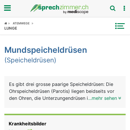
Fokus
ATEMWEGE
LUNGE
Krankheitsbilder
Mundspeicheldrüsen
Symptome
(Speicheldrüsen)
Untersuchungen
News
Es gibt drei grosse paarige Speicheldrüsen: Die
Ohrspeicheldrüsen (Parotis) liegen beidseits vor
Ratgeber
den Ohren, die Unterzungendrüsen im Mundboden
...mehr sehen
unter der Zunge und die Unterkieferdrüsen hinten
Rubriken
an der Innenseite des Unterkiefers. Gemeinsam
produzieren sie 90% des Speichels. Den Rest
Krankheitsbilder
produzieren mehrere kleine Speicheldrüsen, die im