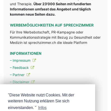
und Therapie.
Über 23'000 Seiten mit fundlerten
Informationen umfasst das Angebot und täglich
kommen neue Seiten dazu.
WERBEMÖGLICHKEITEN AUF SPRECHZIMMER
Für Ihre Werbebotschaft, PR-Kampagne oder
Kommunikationsstrategie mit Bezug zu Gesundheit oder
Medizin ist sprechzimmer.ch die ideale Platform
INFORMATIONEN
– Impressum
– Feedback
– Partner
– Disclaimer
– Datenschutzerklärung / Privacy Policy
"Diese Website nutzt Cookies. Mit der
weiteren Nutzung erklären Sie sich
– Werbung
einverstanden. "
Infos
– Mehr über unsere Experten