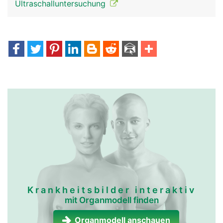
Ultraschalluntersuchung
mundspeicheldrüsen
mundspeicheldrüsen
frau
mann
Krankheitsbilder interaktiv
mit Organmodell finden
Organmodell anschauen