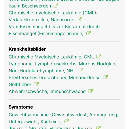
erkennen und vernichten können. Ausserdem
kaum Beschwerden
werden in der Milz überalterte rote Blutkörperchen
Chronische myeloische Leukämie (CML):
(Erythrozyten) und Blutplättchen (Thrombozyten)
Verlaufskontrollen, Nachsorge
aussortiert und abgebaut.
Vom Eisenmangel bis zur Blutarmut durch
Eisenmangel (Eisenmangelanämie)
Krankheitsbilder
Chronische Myeloische Leukämie, CML
Lymphome, Lymphdrüsenkrebs, Morbus Hodgkin,
Non-Hodgkin-Lymphome, NHL
Pfeiffersches Drüsenfieber, Mononukleose
Gelbfieber
Abwehrschwäche, Immunschwäche
milz frau
milz mann
Symptome
Gewichtsabnahme (Gewichtsverlust, Abmagerung,
Untergewicht, Kachexie)
Juckreiz (Pruritus, Hautjucken, Jucken)