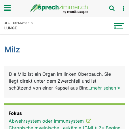
Fokus
ATEMWEGE
LUNGE
Krankheitsbilder
Milz
Symptome
Untersuchungen
Die Milz ist ein Organ im linken Oberbauch. Sie
News
liegt direkt unter dem Zwerchfell und ist
schützend von einer Kapsel aus Bindegewebe
...mehr sehen
Ratgeber
umhüllt (Milzkapsel). Sie hat zwei Hauptaufgaben:
In ihr reifen bestimmte weisse Blutkörperchen zu
Rubriken
Abwehrzellen des Immunsystems heran, die
Fokus
sogenannten B- und T-Lymphozyten, die als
Abwehrsystem oder Immunsystem
"Killerzellen" Fremdstoffe wie Bakterien und Viren
Chronische myeloische Leukämie (CML): Zu Beginn