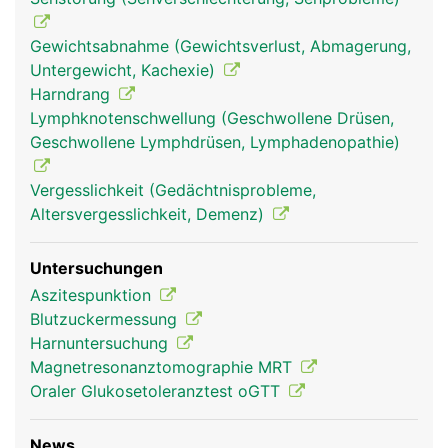
Gewichtsabnahme (Gewichtsverlust, Abmagerung,
Untergewicht, Kachexie)
Harndrang
Lymphknotenschwellung (Geschwollene Drüsen,
Geschwollene Lymphdrüsen, Lymphadenopathie)
bauchspeicheldrüse
bauchspeicheldrüse
Vergesslichkeit (Gedächtnisprobleme,
pankreas frau
pankreas mann
Altersvergesslichkeit, Demenz)
Untersuchungen
Aszitespunktion
Blutzuckermessung
Harnuntersuchung
Magnetresonanztomographie MRT
Oraler Glukosetoleranztest oGTT
News