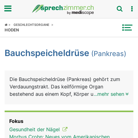
Fokus
GESCHLECHTSORGANE
HODEN
Krankheitsbilder
Bauchspeicheldrüse
(Pankreas)
Symptome
Untersuchungen
Die Bauchspeicheldrüse (Pankreas) gehört zum
News
Verdauungstrakt. Das keilförmige Organ
bestehend aus einem Kopf, Körper und Schwanz,
...mehr sehen
Ratgeber
ist etwa 15 Zentimeter lang und liegt quer im
Oberbauch direkt hinter dem Magen. Die
Rubriken
Bauchspeicheldrüse hat zwei wesentlich Aufgaben:
Fokus
Sie produziert einen Verdauungssaft
Gesundheit der Nägel
(Bauchspeichel), der über den
Morbus Crohn: Neues vom Amerikanischen