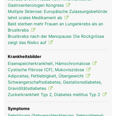
Bauchspeicheldrüsengang in den Zwölffingerdarm
Gastroenterologen Kongress
geleitet wird. Der Saft enthält verschiedene
Multiple Sklerose: Europäische Zulassungsbehörde
Enzyme zur Aufspaltung der Nahrungsbestandteile
lehnt orales Medikament ab
(Eiweisse, Kohlenhydrate, Fette). Ausserdem
Bald sterben mehr Frauen an Lungenkrebs als an
neutralisiert das Sekret die zuvor in die Nahrung
Brustkrebs
gelangte Magensäure, damit die empfindliche
Brustkrebs nach der Menopause: Die Rockgrösse
Darmschleimhaut nicht von der Säure angegriffen
zeigt das Risiko auf
wird. Die zweite Aufgabe ist die Produktion der
Hormone Insulin und Glukagon, die als
Gegenspieler den Blutzucker regulieren. Insulin
Krankheitsbilder
wirkt blutzuckersenkend, Glukagon
Eisenspeicherkrankheit, Hämochromatose
blutzuckersteigernd. Wenn der Blutzuckerspiegel
Cystische Fibrose (CF), Mukoviszidose
steigt, beispielsweise nach einer Mahlzeit, gibt die
Adipositas, Fettleibigkeit, Übergewicht
Bauchspeicheldrüse Insulin ins Blut ab, wodurch
Schwangerschaftsdiabetes, Gestationsdiabetes,
der Zuckerspiegel sinkt. Wenn umgekehrt der
Graviditätsdiabetes
Blutzuckerspiegel zu niedrig ist, wird Glukagon
Zuckerkrankheit Typ 2, Diabetes mellitus Typ 2
abgegeben.
Symptome
Sehstörung (Sehverschlechterung, Sehprobleme)