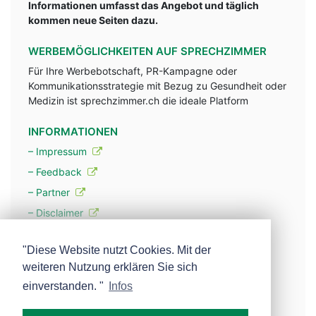
Informationen umfasst das Angebot und täglich
kommen neue Seiten dazu.
WERBEMÖGLICHKEITEN AUF SPRECHZIMMER
Für Ihre Werbebotschaft, PR-Kampagne oder
Kommunikationsstrategie mit Bezug zu Gesundheit oder
Medizin ist sprechzimmer.ch die ideale Platform
INFORMATIONEN
– Impressum
– Feedback
– Partner
– Disclaimer
– Datenschutzerklärung / Privacy Policy
"Diese Website nutzt Cookies. Mit der
weiteren Nutzung erklären Sie sich
– Werbung
einverstanden. "
Infos
– Mehr über unsere Experten