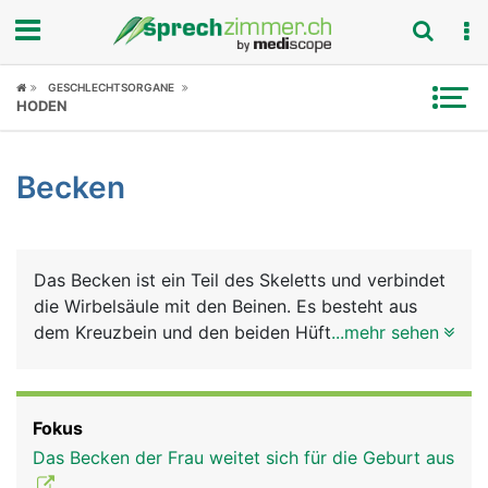
Fokus
GESCHLECHTSORGANE
HODEN
Krankheitsbilder
Becken
Symptome
Untersuchungen
Das Becken ist ein Teil des Skeletts und verbindet
News
die Wirbelsäule mit den Beinen. Es besteht aus
dem Kreuzbein und den beiden Hüftbeinen mit
...mehr sehen
Ratgeber
deren 3 Anteilen Darmbein, Sitzbein und
Schambein und bildet eine ringförmige Einheit.
Rubriken
Deshalb wird das Becken auch als Beckenring
Fokus
oder Beckengürtel bezeichnet. Über diesen festen
Das Becken der Frau weitet sich für die Geburt aus
und stabilen Ring wird das Körpergewicht