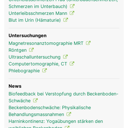
Schmerzen im Unterbauch)
Unterleibsschmerzen Mann
Blut im Urin (Hämaturie)
Untersuchungen
Becken Frau
Becken Mann
Magnetresonanztomographie MRT
Röntgen
Ultraschalluntersuchung
Computertomographie, CT
Phlebographie
News
Biofeedback bei Verstopfung durch Beckenboden-
Schwäche
Beckenbodenschwäche: Physikalische
Behandlungsmassnahmen
Harninkontinenz: Yogaübungen stärken den