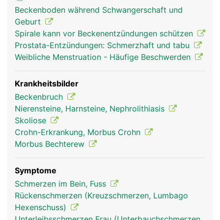
gleichmässig auf die Oberschenkelknochen verteilt
Beckenboden während Schwangerschaft und
und dadurch die aufrechte Haltung und ein
Geburt
sicherer Stand ermöglicht. Wirbelsäule, Becken
Spirale kann vor Beckenentzündungen schützen
und Beine sind durch viele verschiedene Bänder
Prostata-Entzündungen: Schmerzhaft und tabu
und Muskeln miteinander verbunden. Sie geben
Weibliche Menstruation - Häufige Beschwerden
dem Beckengürtel zusätzliche Festigkeit und
Stabilität und ermöglichen die Bewegung der
Beine. Das Becken ist über das Hüftgelenk mit
Krankheitsbilder
dem Oberschenkelknochen verbunden. Im
Beckenbruch
Beckenraum befindet sich ausserdem die
Nierensteine, Harnsteine, Nephrolithiasis
Beckenorgane: Blase, Mastdarm und die Mehrzahl
Skoliose
der Geschlechtsorgane. Frauen haben im Vergleich
Crohn-Erkrankung, Morbus Crohn
zu Männern ein breiteres Becken und einen
Morbus Bechterew
grösseren Beckenausgang um ein Kind gebären zu
können.
Symptome
Schmerzen im Bein, Fuss
Rückenschmerzen (Kreuzschmerzen, Lumbago
Hexenschuss)
Unterleibsschmerzen Frau (Unterbauchschmerzen,