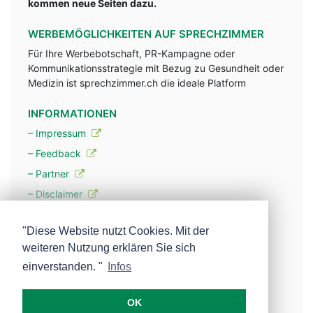
kommen neue Seiten dazu.
WERBEMÖGLICHKEITEN AUF SPRECHZIMMER
Für Ihre Werbebotschaft, PR-Kampagne oder
Kommunikationsstrategie mit Bezug zu Gesundheit oder
Medizin ist sprechzimmer.ch die ideale Platform
INFORMATIONEN
– Impressum
– Feedback
– Partner
– Disclaimer
– Datenschutzerklärung / Privacy Policy
"Diese Website nutzt Cookies. Mit der
weiteren Nutzung erklären Sie sich
– Werbung
einverstanden. "
Infos
– Mehr über unsere Experten
OK