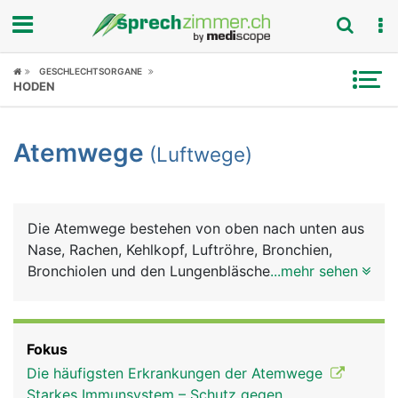
Fokus
GESCHLECHTSORGANE
HODEN
Krankheitsbilder
Atemwege
(Luftwege)
Symptome
Untersuchungen
Die Atemwege bestehen von oben nach unten aus
News
Nase, Rachen, Kehlkopf, Luftröhre, Bronchien,
Bronchiolen und den Lungenbläschen, in denen der
...mehr sehen
Ratgeber
Gasaustausch (Sauerstoff, Kohlendioxid) zwischen
Luft und Blut stattfinden. Bis zum Beginn der
Rubriken
Luftröhre werden die Atemwege als obere
Fokus
Atemwege bezeichnet, von der Luftröhre abwärts
Die häufigsten Erkrankungen der Atemwege
als untere Atemwege. Auf dem Weg zur Lunge
Starkes Immunsystem – Schutz gegen