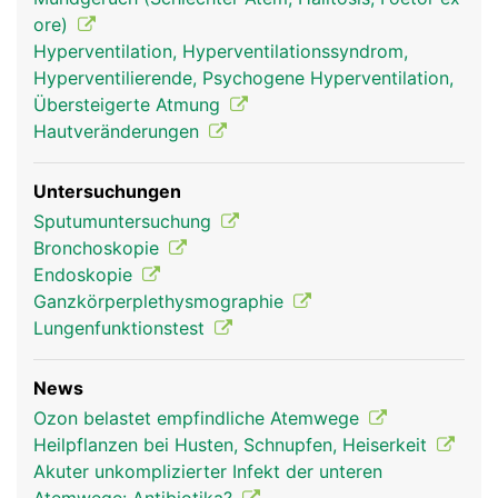
ore)
Hyperventilation, Hyperventilationssyndrom,
Hyperventilierende, Psychogene Hyperventilation,
Übersteigerte Atmung
Hautveränderungen
Atemwege Frau
Atemwege Mann
Atemwege Mann
Untersuchungen
Kopf Links
Sputumuntersuchung
Bronchoskopie
Endoskopie
Ganzkörperplethysmographie
Lungenfunktionstest
News
Ozon belastet empfindliche Atemwege
Heilpflanzen bei Husten, Schnupfen, Heiserkeit
Atemwege Frau
Akuter unkomplizierter Infekt der unteren
Kopf Links