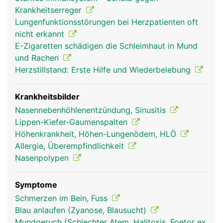
wird die Luft erwärmt, angefeuchtet und gereinigt.
Krankheitserreger
Dies erfolgt über die gut durchbluteten
Lungenfunktionsstörungen bei Herzpatienten oft
Schleimhäute der Atemwege, die mit feinsten
nicht erkannt
Flimmerhärchen ausgestattet sind. Je kälter die
E-Zigaretten schädigen die Schleimhaut in Mund
Luft, desto stärker wird die Schleimhaut zur
und Rachen
Erwärmung durchblutet. Die Schleimhaut fängt
Herzstillstand: Erste Hilfe und Wiederbelebung
ausserdem kleinste eingeatmete Partikel ab (z.B.
Staub, Pollen, Bakterien) und die beweglichen
Flimmerhärchen transportieren den Schleim zurück
Krankheitsbilder
in den Rachen wo er entweder geschluckt oder
Nasennebenhöhlenentzündung, Sinusitis
ausgehustet wird. Zusätzlich zur Reinigung wird
Lippen-Kiefer-Gaumenspalten
die Atemluft durch die Schleimhaut angefeuchtet.
Höhenkrankheit, Höhen-Lungenödem, HLÖ
Flimmerhärchen und Schleimhaut sind sehr
Allergie, Überempfindlichkeit
empfindlich und werden durch Reize wie Rauchen,
Nasenpolypen
Luftverschmutzung oder chronische Entzündungen
dauerhaft geschädigt.
Symptome
Schmerzen im Bein, Fuss
Blau anlaufen (Zyanose, Blausucht)
Mundgeruch (Schlechter Atem, Halitosis, Foetor ex