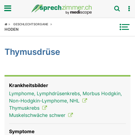
Fokus
GESCHLECHTSORGANE
HODEN
Krankheitsbilder
Thymusdrüse
Symptome
Untersuchungen
News
Krankheitsbilder
Lymphome, Lymphdrüsenkrebs, Morbus Hodgkin,
Ratgeber
Non-Hodgkin-Lymphome, NHL
Thymuskrebs
Rubriken
Muskelschwäche schwer
Symptome