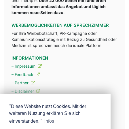
und Therapie.
Über 23'000 Seiten mit fundlerten
Informationen umfasst das Angebot und täglich
kommen neue Seiten dazu.
WERBEMÖGLICHKEITEN AUF SPRECHZIMMER
Für Ihre Werbebotschaft, PR-Kampagne oder
Kommunikationsstrategie mit Bezug zu Gesundheit oder
Medizin ist sprechzimmer.ch die ideale Platform
INFORMATIONEN
– Impressum
– Feedback
– Partner
– Disclaimer
– Datenschutzerklärung / Privacy Policy
"Diese Website nutzt Cookies. Mit der
weiteren Nutzung erklären Sie sich
– Werbung
einverstanden. "
Infos
– Mehr über unsere Experten