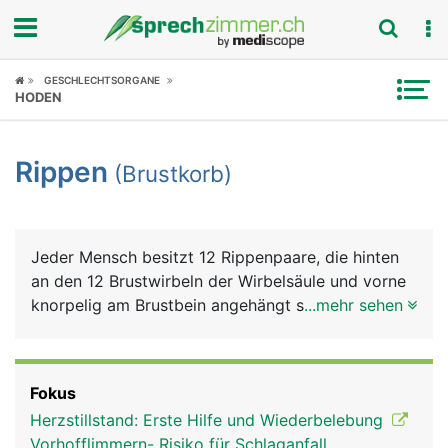
Fokus
GESCHLECHTSORGANE
HODEN
Krankheitsbilder
Rippen
(Brustkorb)
Symptome
Untersuchungen
Jeder Mensch besitzt 12 Rippenpaare, die hinten
News
an den 12 Brustwirbeln der Wirbelsäule und vorne
knorpelig am Brustbein angehängt sind. Nur die
...mehr sehen
Ratgeber
Elfte und Zwölfte Rippe ist kürzer und endet nicht
am Brustbein ("fliegende Rippen"). Rippen und
Rubriken
Brustbein bilden zusammen den Brustkorb, der wie
Fokus
ein "knöcherner Käfig" die Lunge und das Herz
Herzstillstand: Erste Hilfe und Wiederbelebung
schützt. Ausserdem kann der Brustkorb über die
Vorhofflimmern- Risiko für Schlaganfall