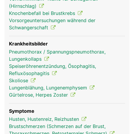
Rippengelenke und Rippenmuskulatur gehoben
(Hirnschlag)
und gesenkt werden, was eine Voraussetzung für
Knochenbefall bei Brustkrebs
die Atmung ist.
Vorsorgeuntersuchungen während der
Schwangerschaft
Krankheitsbilder
Pneumothorax / Spannungspneumothorax,
Lungenkollaps
Speiseröhrenentzündung, Ösophagitis,
Refluxösophagitis
Skoliose
Lungenblähung, Lungenemphysem
Rippen Frau
Rippen Mann
Gürtelrose, Herpes Zoster
Symptome
Husten, Hustenreiz, Reizhusten
Brustschmerzen (Schmerzen auf der Brust,
Thoraxschmerzen, Retrosternaler Schmerz)