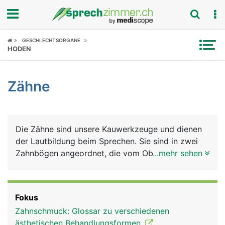
Fokus
GESCHLECHTSORGANE
HODEN
Krankheitsbilder
Zähne
Symptome
Untersuchungen
Die Zähne sind unsere Kauwerkzeuge und dienen
News
der Lautbildung beim Sprechen. Sie sind in zwei
Zahnbögen angeordnet, die vom Oberkiefer- und
...mehr sehen
Ratgeber
vom Unterkiefer getragen werden. Jeder Mensch
hat im Leben zwei natürliche Zahnsätze (Gebisse):
Rubriken
Das Milchgebiss aus 20 Milchzähnen, das im
Fokus
mittleren Kindesalter vom bleibenden Gebiss
Zahnschmuck: Glossar zu verschiedenen
ersetzt wird, das aus 32 Zähnen besteht: auf jeder
ästhetischen Behandlungsformen