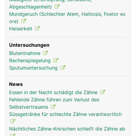
die über die Wurzelkanäle in die Zahnhöhle
Abgeschlagenheit)
gelangen. Der Zahnfleischrand ist nicht mit dem
Mundgeruch (Schlechter Atem, Halitosis, Foetor ex
Zahnschmelz verwachsen, sondern erst mit der
ore)
tiefer liegenden Wurzelhaut, wodurch sich im
Heiserkeit
Bereich des Zahnhalses eine natürliche
Zahnfleischtasche bildet, die normalerweise
Untersuchungen
maximal zwei bis drei Millimeter tief ist.
Blutentnahme
Rachenspiegelung
Sputumuntersuchung
News
Essen in der Nacht schädigt die Zähne
Fehlende Zähne führen zum Verlust des
Selbstvertrauens
Süssgetränke für schlechte Zähne verantwortlich
Nächtliches Zähne-Knirschen schleift die Zähne ab