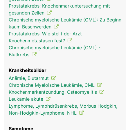
(Erythrozyten) zum Sauerstofftransport im Blut,
Prostatakrebs: Knochenmarkuntersuchung mit
die weissen Blutkörperchen (Leukozyten) zur
gesunden Zellen
Abwehr von Infektionen und die Blutplättchen
Chronische myeloische Leukämie (CML): Zu Beginn
(Thrombozyten) zur Blutstillung. Im Knochenmark
kaum Beschwerden
wird ausserdem ein Teil des Blutes als "Reserve"
Prostatakrebs: Wie stellt der Arzt
gespeichert. Bei einer Verletzung mit schnellem
Knochenmetastasen fest?
Blutverlust können diese Blutreserven
Chronische myeloische Leukämie (CML) -
herangezogen werden. Knochenmark ist nicht zu
Blutkrebs
verwechseln mit dem Rückenmark in der
Wirbelsäule.
Krankheitsbilder
Anämie, Blutarmut
Chronische Myeloische Leukämie, CML
Knochenmarkentzündung, Osteomyelitis
Leukämie akute
Lymphome, Lymphdrüsenkrebs, Morbus Hodgkin,
Non-Hodgkin-Lymphome, NHL
Symptome