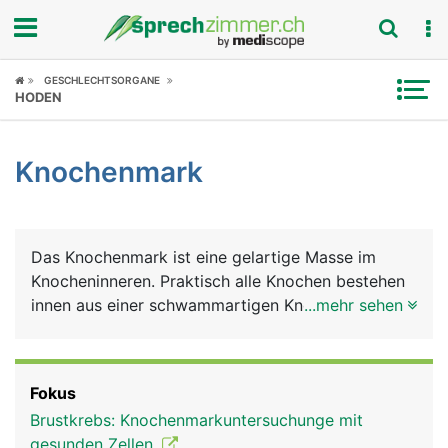
Fokus
GESCHLECHTSORGANE
HODEN
Krankheitsbilder
Knochenmark
Symptome
Untersuchungen
Das Knochenmark ist eine gelartige Masse im
News
Knocheninneren. Praktisch alle Knochen bestehen
innen aus einer schwammartigen Knochenstruktur,
...mehr sehen
Ratgeber
in die das Knochenmark eingelagert ist. Es ist für
die Blutproduktion verantwortlich. Pro Sekunde
Rubriken
werden im Knochenmark etwa 2 Millionen neue
Fokus
Blutzellen gebildet, die wichtige Aufgaben erfüllen.
Brustkrebs: Knochenmarkuntersuchunge mit
Diese umfassen die roten Blutkörperchen
gesunden Zellen