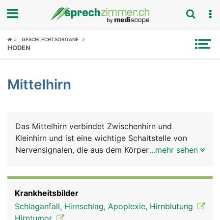
Fokus
GESCHLECHTSORGANE
HODEN
Krankheitsbilder
Mittelhirn
Symptome
Untersuchungen
Das Mittelhirn verbindet Zwischenhirn und
News
Kleinhirn und ist eine wichtige Schaltstelle von
Nervensignalen, die aus dem Körper zum Grosshirn
...mehr sehen
Ratgeber
und in umgekehrte Richtung laufen. Die
wichtigsten Aufgaben des Mittelhirns sind die
Rubriken
Steuerung des Schlafes und die Kontrolle der
Krankheitsbilder
Augenbewegungen.
Schlaganfall, Hirnschlag, Apoplexie, Hirnblutung
Hirntumor