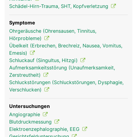
Schädel-Hirn-Trauma, SHT, Kopfverletzung
Symptome
Ohrgeräusche (Ohrensausen, Tinnitus,
Hörprobleme)
Übelkeit (Erbrechen, Brechreiz, Nausea, Vomitus,
Emesis)
Schluckauf (Singultus, Hitzgi)
Mittelhirn Frau
Mittelhirn Mann
Aufmerksamkeitsstörung (Unaufmerksamkeit,
Zerstreutheit)
Schluckstörungen (Schluckstörungen, Dysphagie,
Verschlucken)
Untersuchungen
Angiographie
Blutdruckmessung
Elektroenzephalographie, EEG
Gesichtsfelduntersuchung