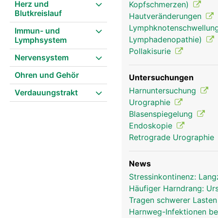
Herz und
Kopfschmerzen)
Blutkreislauf
Hautveränderungen
Lymphknotenschwellung
Immun- und
Lymphadenopathie)
Lymphsystem
Pollakisurie
Nervensystem
Ohren und Gehör
Untersuchungen
Harnuntersuchung
Verdauungstrakt
Urographie
Blasenspiegelung
Endoskopie
Retrograde Urographie
News
Stressinkontinenz: Lang
Häufiger Harndrang: U
Tragen schwerer Lasten
Harnweg-Infektionen be