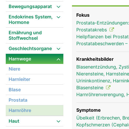
Bewegungsapparat
Fokus
Endokrines System,
Hormone
Prostata-Entzündungen
Prostatakrebs
Ernährung und
Heilpflanzen bei Prost
Stoffwechsel
Prostatabeschwerden –
Geschlechtsorgane
Harnwege
Krankheitsbilder
Blasenentzündung, Zyst
Niere
Nierensteine, Harnsteine
Harnleiter
Urininkontinenz, Harnin
Blasensteine
Blase
Harnröhrenverengung, H
Prostata
Symptome
Harnröhre
Übelkeit (Erbrechen, Br
Haut
Kopfschmerzen (Cephalg