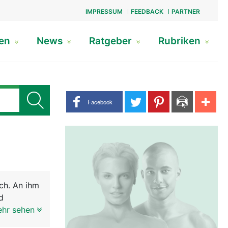
IMPRESSUM
FEEDBACK
PARTNER
gen
News
Ratgeber
Rubriken
Share buttons
Facebook
ch. An ihm
d
nsystem zu
ehr sehen