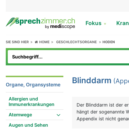
Fokus
Kran
SIE SIND HIER
HOME
GESCHLECHTSORGANE
HODEN
Blinddarm
(Appe
Organe, Organsysteme
Allergien und
Immunerkrankungen
Der Blinddarm ist der e
hängt der sogenannte W
Atemwege
Appendix ist nicht gen
Augen und Sehen
haben, da dort sehr vi