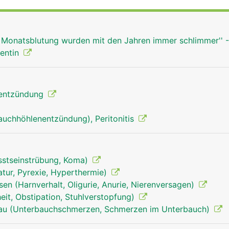
 Monatsblutung wurden mit den Jahren immer schlimmer'' -
ientin
mentzündung
auchhöhlenentzündung), Peritonitis
sstseinstrübung, Koma)
tur, Pyrexie, Hyperthermie)
en (Harnverhalt, Oligurie, Anurie, Nierenversagen)
it, Obstipation, Stuhlverstopfung)
rau (Unterbauchschmerzen, Schmerzen im Unterbauch)
blinddarm mann