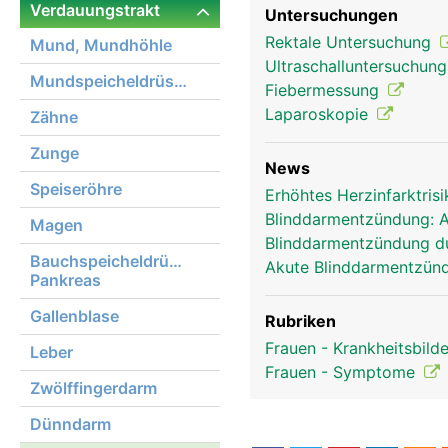
Verdauungstrakt
Untersuchungen
Rektale Untersuchung
Mund, Mundhöhle
Ultraschalluntersuchun
Mundspeicheldrüsen
Fiebermessung
Laparoskopie
Zähne
Zunge
News
Speiseröhre
Erhöhtes Herzinfarktri
Blinddarmentzündung: An
Magen
Blinddarmentzündung d
Bauchspeicheldrüse,
Akute Blinddarmentzünd
Pankreas
Gallenblase
Rubriken
Frauen - Krankheitsbild
Leber
Frauen - Symptome
Zwölffingerdarm
Dünndarm