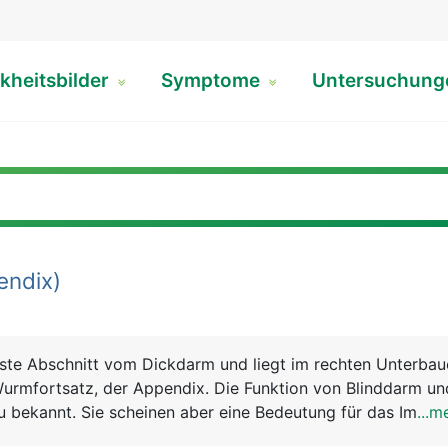
kheitsbilder
Symptome
Untersuchun
ndix)
rste Abschnitt vom Dickdarm und liegt im rechten Unterbau
urmfortsatz, der Appendix. Die Funktion von Blinddarm un
au bekannt. Sie scheinen aber eine Bedeutung für das Immu
...m
ele Abwehrzellen (Lymphozyten) im Gewebe zu finden sind.