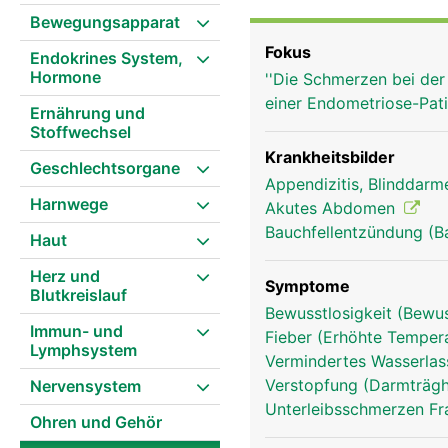
Bewegungsapparat
Fokus
Endokrines System,
Hormone
''Die Schmerzen bei der
einer Endometriose-Pat
Ernährung und
Stoffwechsel
Krankheitsbilder
Geschlechtsorgane
Appendizitis, Blinddar
Harnwege
Akutes Abdomen
Bauchfellentzündung (B
Haut
Herz und
Symptome
Blutkreislauf
Bewusstlosigkeit (Bewu
Immun- und
Fieber (Erhöhte Tempera
Lymphsystem
Vermindertes Wasserlass
Verstopfung (Darmträghe
Nervensystem
Unterleibsschmerzen F
blinddarm frau
Ohren und Gehör