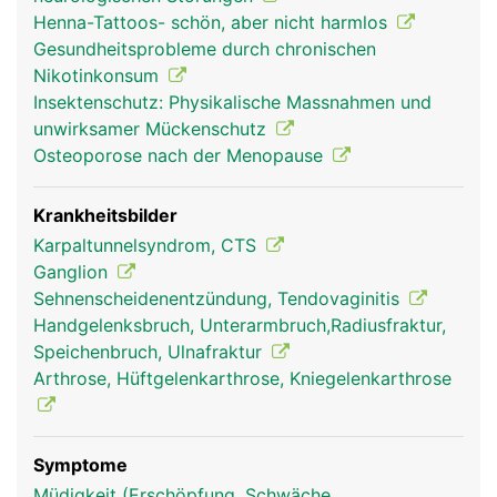
verbinden die Handwurzelknochen mit der Elle und
Henna-Tattoos- schön, aber nicht harmlos
Speiche und stabilisieren das Handgelenk. Durch
Gesundheitsprobleme durch chronischen
den Handwurzelkanal (Karpaltunnel) laufen Nerven
Nikotinkonsum
sowie die Muskelsehnen der Unterarmmuskeln, mit
Insektenschutz: Physikalische Massnahmen und
denen die Finger bewegt werden.
unwirksamer Mückenschutz
Osteoporose nach der Menopause
Krankheitsbilder
Karpaltunnelsyndrom, CTS
Ganglion
Sehnenscheidenentzündung, Tendovaginitis
Handgelenksbruch, Unterarmbruch,Radiusfraktur,
Speichenbruch, Ulnafraktur
Arthrose, Hüftgelenkarthrose, Kniegelenkarthrose
Handgelenk Frau
Handgelenk Mann
Symptome
Müdigkeit (Erschöpfung, Schwäche,