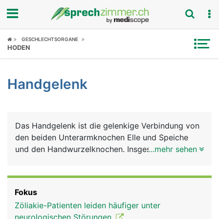
Fokus
GESCHLECHTSORGANE
HODEN
Krankheitsbilder
Handgelenk
Symptome
Untersuchungen
Das Handgelenk ist die gelenkige Verbindung von
News
den beiden Unterarmknochen Elle und Speiche
und den Handwurzelknochen. Insgesamt gibt es 8
...mehr sehen
Ratgeber
Handwurzelknochen, die in zwei Reihen zu je 4
Knochen angeordnet sind. Die Handwurzelknochen
Rubriken
sind einzeln beweglich, mit Knorpelgewebe
Fokus
überzogen und werden von Bändern
Zöliakie-Patienten leiden häufiger unter
zusammengehalten. Weitere feste Bänder
neurologischen Störungen