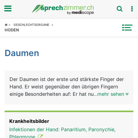
Fokus
GESCHLECHTSORGANE
HODEN
Krankheitsbilder
Daumen
Symptome
Untersuchungen
Der Daumen ist der erste und stärkste Finger der
News
Hand. Er weist gegenüber den übrigen Fingern
einige Besonderheiten auf: Er hat nur 2
...mehr sehen
Ratgeber
Fingerknochen (die restlichen Finger haben 3) und
damit nur ein Grund- und Endglied, er besitzt als
Rubriken
einziger Finger einen starken Muskel - den
Krankheitsbilder
Daumenballen - und er ist beweglicher und kann
Infektionen der Hand: Panaritium, Paronychie,
den anderen Fingern gegenübergestellt werden,
Phlegmone