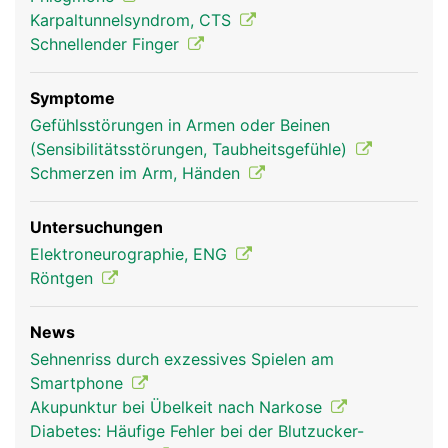
was die Greiffunktion der Hand ermöglicht.
Karpaltunnelsyndrom, CTS
Schnellender Finger
Symptome
Gefühlsstörungen in Armen oder Beinen
(Sensibilitätsstörungen, Taubheitsgefühle)
Schmerzen im Arm, Händen
Untersuchungen
Daumen Frau
Mann
Elektroneurographie, ENG
Röntgen
News
Sehnenriss durch exzessives Spielen am
Smartphone
Akupunktur bei Übelkeit nach Narkose
Diabetes: Häufige Fehler bei der Blutzucker-