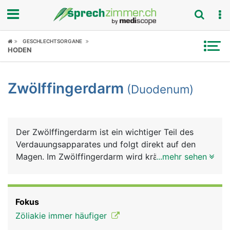
Fokus
GESCHLECHTSORGANE
HODEN
Krankheitsbilder
Zwölffingerdarm
(Duodenum)
Symptome
Untersuchungen
Der Zwölffingerdarm ist ein wichtiger Teil des
News
Verdauungsapparates und folgt direkt auf den
Magen. Im Zwölffingerdarm wird kräftig
...mehr sehen
Ratgeber
weiterverdaut, die Verdauungssäfte Galle und
Bauchspeichel münden hier.
Rubriken
Fokus
Zöliakie immer häufiger