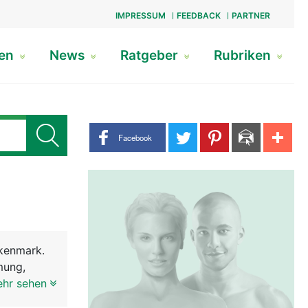
IMPRESSUM
FEEDBACK
PARTNER
gen
News
Ratgeber
Rubriken
Share buttons
Facebook
kenmark.
mung,
ie Reflexe
ehr sehen