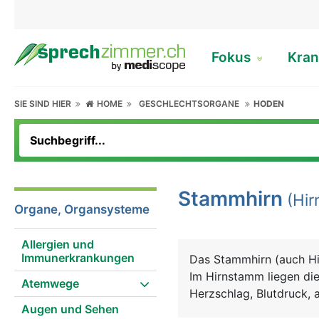
Fokus
Kran
SIE SIND HIER
HOME
GESCHLECHTSORGANE
HODEN
Stammhirn
(Hir
Organe, Organsysteme
Allergien und
Immunerkrankungen
Das Stammhirn (auch H
Im Hirnstamm liegen di
Atemwege
Herzschlag, Blutdruck, a
Augen und Sehen
wie Husten, Niesen und