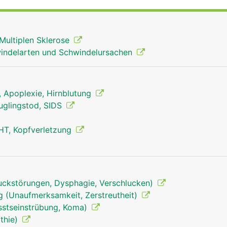
Multiplen Sklerose
indelarten und Schwindelursachen
g, Apoplexie, Hirnblutung
äuglingstod, SIDS
HT, Kopfverletzung
uckstörungen, Dysphagie, Verschlucken)
 (Unaufmerksamkeit, Zerstreutheit)
sstseinstrübung, Koma)
Stammhirn Mann
thie)