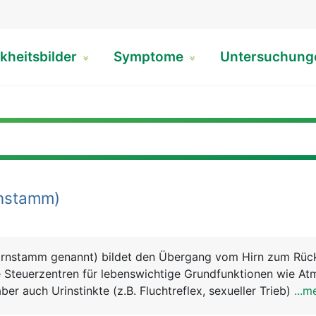
kheitsbilder
Symptome
Untersuchun
nstamm)
irnstamm genannt) bildet den Übergang vom Hirn zum Rüc
e Steuerzentren für lebenswichtige Grundfunktionen wie At
ber auch Urinstinkte (z.B. Fluchtreflex, sexueller Trieb) sow
...m
 Schlucken.