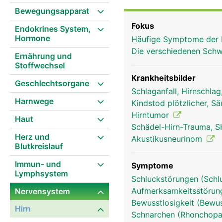
Bewegungsapparat
Fokus
Endokrines System,
Hormone
Häufige Symptome der 
Die verschiedenen Schw
Ernährung und
Stoffwechsel
Krankheitsbilder
Geschlechtsorgane
Schlaganfall, Hirnschla
Harnwege
Kindstod plötzlicher, S
Hirntumor
Haut
Schädel-Hirn-Trauma, S
Herz und
Akustikusneurinom
Blutkreislauf
Immun- und
Symptome
Lymphsystem
Schluckstörungen (Schl
Aufmerksamkeitsstörung
Nervensystem
Bewusstlosigkeit (Bewu
Stammhirn Frau
Hirn
Schnarchen (Rhonchopa