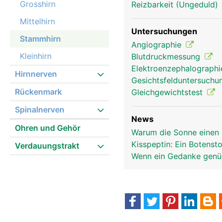
Grosshirn
Reizbarkeit (Ungeduld)
Mittelhirn
Untersuchungen
Stammhirn
Angiographie
Kleinhirn
Blutdruckmessung
Elektroenzephalograph
Hirnnerven
Gesichtsfelduntersuch
Rückenmark
Gleichgewichtstest
Spinalnerven
News
Ohren und Gehör
Warum die Sonne einen 
Kisspeptin: Ein Botensto
Verdauungstrakt
Wenn ein Gedanke genüg