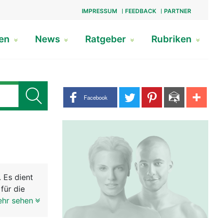
IMPRESSUM
FEEDBACK
PARTNER
gen
News
Ratgeber
Rubriken
Share buttons
Facebook
. Es dient
für die
ehr sehen