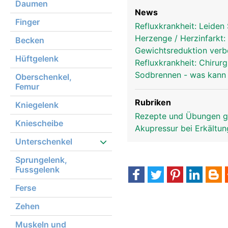
Daumen
News
Finger
Refluxkrankheit: Leiden
Herzenge / Herzinfarkt
Becken
Gewichtsreduktion ver
Hüftgelenk
Refluxkrankheit: Chirurg
Sodbrennen - was kann
Oberschenkel,
Femur
Rubriken
Kniegelenk
Rezepte und Übungen 
Kniescheibe
Akupressur bei Erkältu
Unterschenkel
Sprungelenk,
Fussgelenk
Ferse
Zehen
Muskeln und