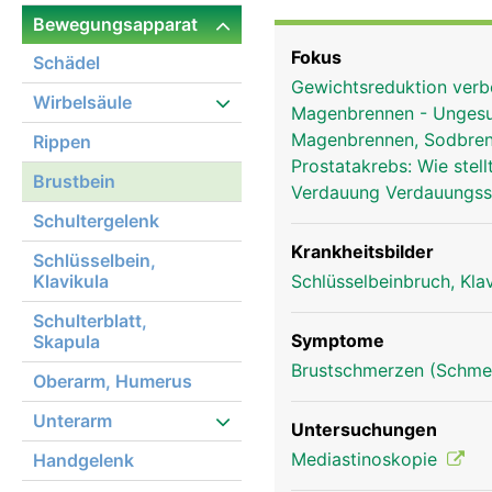
Bewegungsapparat
Fokus
Schädel
Gewichtsreduktion ver
Wirbelsäule
Magenbrennen - Ungesun
Magenbrennen, Sodbrenn
Rippen
Prostatakrebs: Wie stel
Brustbein
Verdauung Verdauungs
Schultergelenk
Krankheitsbilder
Schlüsselbein,
Klavikula
Schlüsselbeinbruch, Kla
Schulterblatt,
Symptome
Skapula
Brustschmerzen (Schmer
Oberarm, Humerus
Unterarm
Brustbein Frau
Untersuchungen
Mediastinoskopie
Handgelenk