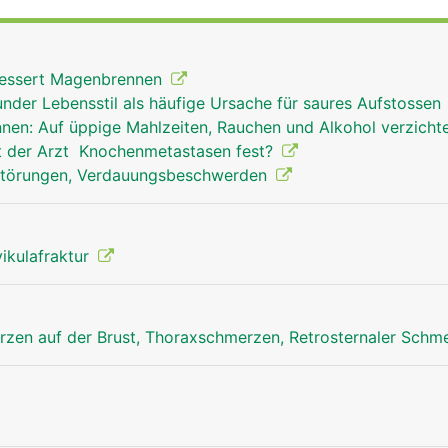
bessert Magenbrennen
der Lebensstil als häufige Ursache für saures Aufstossen
en: Auf üppige Mahlzeiten, Rauchen und Alkohol verzich
lt der Arzt Knochenmetastasen fest?
störungen, Verdauungsbeschwerden
vikulafraktur
zen auf der Brust, Thoraxschmerzen, Retrosternaler Schm
Brustbein Mann