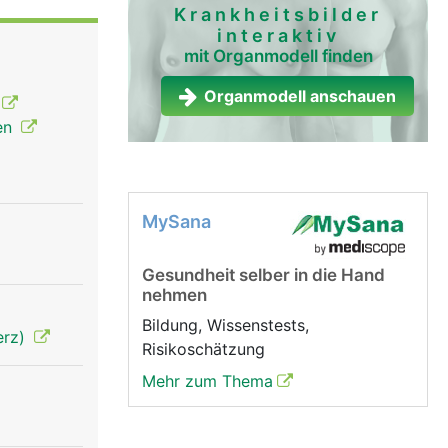
Krankheitsbilder
interaktiv
mit Organmodell finden
Organmodell anschauen
ten
MySana
Gesundheit selber in die Hand
nehmen
Bildung, Wissenstests,
erz)
Risikoschätzung
Mehr zum Thema