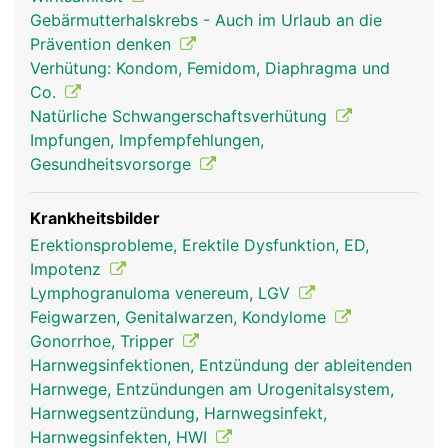
füllen. Dadurch wird der Penis grösser und steif
Gebärmutterhalskrebs - Auch im Urlaub an die
(Erektion). Die beiden grösseren Schwellkörper
Prävention denken
liegen nebeneinander, der dritte Schwellkörper
Verhütung: Kondom, Femidom, Diaphragma und
fügt sich von der Unterseite her an, in ihm verläuft
Co.
auch die Harnröhre.
Natürliche Schwangerschaftsverhütung
Impfungen, Impfempfehlungen,
Gesundheitsvorsorge
Krankheitsbilder
Erektionsprobleme, Erektile Dysfunktion, ED,
Impotenz
Lymphogranuloma venereum, LGV
Feigwarzen, Genitalwarzen, Kondylome
Gonorrhoe, Tripper
Harnwegsinfektionen, Entzündung der ableitenden
Harnwege, Entzündungen am Urogenitalsystem,
Harnwegsentzündung, Harnwegsinfekt,
Harnwegsinfekten, HWI