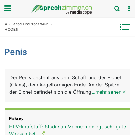
Fokus
GESCHLECHTSORGANE
HODEN
Krankheitsbilder
Penis
Symptome
Untersuchungen
Der Penis besteht aus dem Schaft und der Eichel
News
(Glans), dem kegelförmigen Ende. An der Spitze
der Eichel befindet sich die Öffnung der
...mehr sehen
Ratgeber
Harnröhre. Die Basis der Eichel bildet einen
ringförmigen Wulst, an dem die Vorhaut ansetzt,
Rubriken
die die Eichel schützend bedeckt. Das Innere des
Fokus
Penis wird von 3 schwammartigen Schwellkörpern
HPV-Impfstoff: Studie an Männern belegt sehr gute
gebildet, die sich bei sexueller Erregung mit Blut
Wirksamkeit