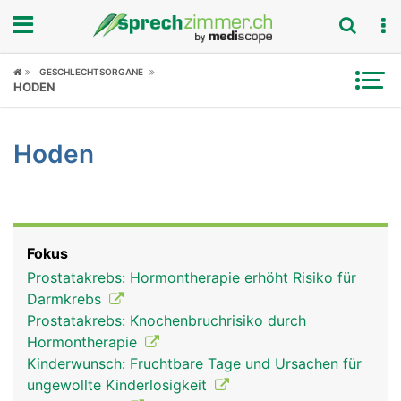
Fokus
GESCHLECHTSORGANE
HODEN
Krankheitsbilder
Hoden
Symptome
Untersuchungen
News
Fokus
Prostatakrebs: Hormontherapie erhöht Risiko für
Ratgeber
Darmkrebs
Prostatakrebs: Knochenbruchrisiko durch
Rubriken
Hormontherapie
Kinderwunsch: Fruchtbare Tage und Ursachen für
ungewollte Kinderlosigkeit