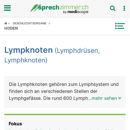
Fokus
GESCHLECHTSORGANE
HODEN
Krankheitsbilder
Lympknoten
(Lymphdrüsen,
Symptome
Lymphknoten)
Untersuchungen
News
Die Lymphknoten gehören zum Lymphsystem und
finden sich an verschiedenen Stellen der
Ratgeber
Lymphgefässe. Die rund 600 Lymphknoten des
...mehr sehen
Menschen liegen vor allem am Hals, im Nacken, in
Rubriken
den Achseln, in den Leisten sowie im Brustkorb
und im Bauch. Sie haben ein erbsen- bis
Fokus
bohnenförmiges Aussehen und sind normalerweise