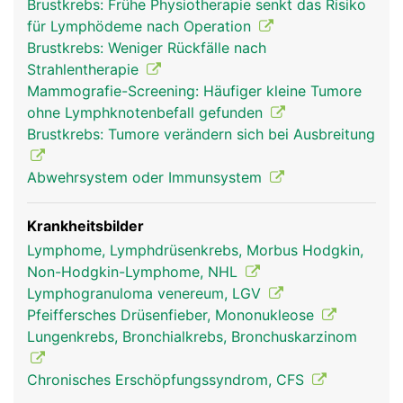
Brustkrebs: Frühe Physiotherapie senkt das Risiko
nur wenige Millimeter gross. Die Lymphknoten
für Lymphödeme nach Operation
fangen die in der Lymphe mitgeschleppten
Brustkrebs: Weniger Rückfälle nach
Fremdkörper und Krankheitserreger ab und
Strahlentherapie
machen sie unschädlich. Einige Stoffe (z.B.
Mammografie-Screening: Häufiger kleine Tumore
Glasstaub, Kohle, Farbstoffe) werden teilweise
ohne Lymphknotenbefall gefunden
auch in den Lymphknoten eingelagert, wenn sie
Brustkrebs: Tumore verändern sich bei Ausbreitung
der Körper nicht ausscheiden kann. In den
Lymphknoten wird ausserdem ein Teil der
Abwehrsystem oder Immunsystem
Lymphozyten (weisse Blutkörperchen) gebildet,
die als "Abwehrpolizei" ständig durch das Blut-
und Lymphgefässsystem patrouillieren und der
Krankheitsbilder
körpereigenen Abwehr dienen. Ausserdem wird in
Lymphome, Lymphdrüsenkrebs, Morbus Hodgkin,
den Lymphknoten die Lymphe konzentriert
Non-Hodgkin-Lymphome, NHL
(eingedickt).
Lymphogranuloma venereum, LGV
Pfeiffersches Drüsenfieber, Mononukleose
Lungenkrebs, Bronchialkrebs, Bronchuskarzinom
Chronisches Erschöpfungssyndrom, CFS