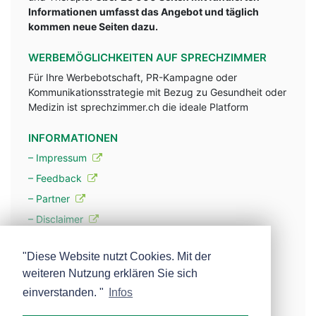
Informationen umfasst das Angebot und täglich
kommen neue Seiten dazu.
WERBEMÖGLICHKEITEN AUF SPRECHZIMMER
Für Ihre Werbebotschaft, PR-Kampagne oder
Kommunikationsstrategie mit Bezug zu Gesundheit oder
Medizin ist sprechzimmer.ch die ideale Platform
INFORMATIONEN
– Impressum
– Feedback
– Partner
– Disclaimer
– Datenschutzerklärung / Privacy Policy
"Diese Website nutzt Cookies. Mit der
weiteren Nutzung erklären Sie sich
– Werbung
einverstanden. "
Infos
– Mehr über unsere Experten