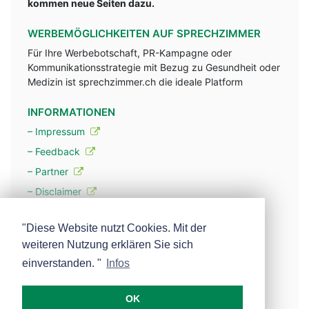
kommen neue Seiten dazu.
WERBEMÖGLICHKEITEN AUF SPRECHZIMMER
Für Ihre Werbebotschaft, PR-Kampagne oder
Kommunikationsstrategie mit Bezug zu Gesundheit oder
Medizin ist sprechzimmer.ch die ideale Platform
INFORMATIONEN
– Impressum
– Feedback
– Partner
– Disclaimer
– Datenschutzerklärung / Privacy Policy
"Diese Website nutzt Cookies. Mit der
weiteren Nutzung erklären Sie sich
– Werbung
einverstanden. "
Infos
– Mehr über unsere Experten
OK