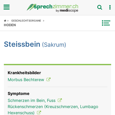
Fokus
GESCHLECHTSORGANE
HODEN
Krankheitsbilder
Steissbein
(Sakrum)
Symptome
Untersuchungen
News
Krankheitsbilder
Morbus Bechterew
Ratgeber
Symptome
Rubriken
Schmerzen im Bein, Fuss
Rückenschmerzen (Kreuzschmerzen, Lumbago
Hexenschuss)