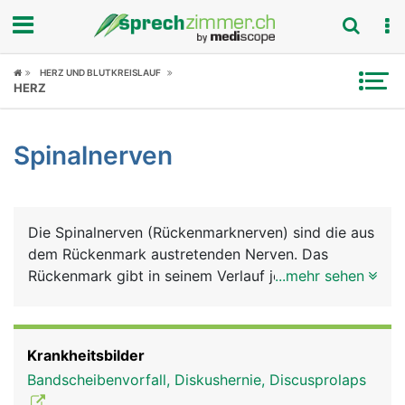
Fokus
HERZ UND BLUTKREISLAUF
HERZ
Krankheitsbilder
Spinalnerven
Symptome
Untersuchungen
Die Spinalnerven (Rückenmarknerven) sind die aus
News
dem Rückenmark austretenden Nerven. Das
Rückenmark gibt in seinem Verlauf jeweils auf der
...mehr sehen
Ratgeber
linken und rechten Seite der Wirbelsäule 31
Spinalnerven ab. Diese werden nach den
Rubriken
entsprechenden Wirbelsäulenabschnitten benannt.
Krankheitsbilder
Es gibt demnach auf jeder Seite 8 Halsnerven, 12
Bandscheibenvorfall, Diskushernie, Discusprolaps
Brustnerven, 5 Lendennerven und 1 Steissbeinnerv.