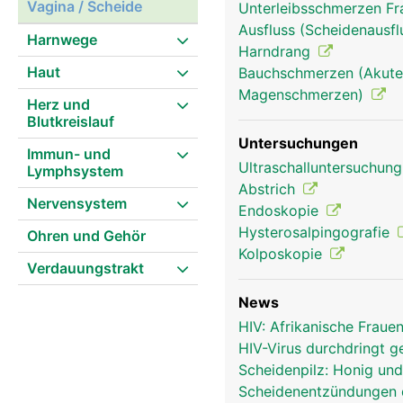
Vagina / Scheide
Unterleibsschmerzen F
Ausfluss (Scheidenausflu
Harnwege
Harndrang
Haut
Bauchschmerzen (Akute
Magenschmerzen)
Herz und
Blutkreislauf
Untersuchungen
Immun- und
Ultraschalluntersuchun
Lymphsystem
Abstrich
Nervensystem
Endoskopie
Hysterosalpingografie
Ohren und Gehör
Kolposkopie
Verdauungstrakt
News
HIV: Afrikanische Fraue
HIV-Virus durchdringt
Scheidenpilz: Honig und
Scheidenentzündungen 