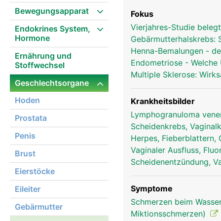
Bewegungsapparat
Fokus
Vierjahres-Studie bele
Endokrines System,
Hormone
Gebärmutterhalskrebs: S
Henna-Bemalungen - de
Ernährung und
Endometriose - Welche
Stoffwechsel
Multiple Sklerose: Wirk
Geschlechtsorgane
Hoden
Krankheitsbilder
Lymphogranuloma vene
Prostata
Scheidenkrebs, Vagina
Penis
Herpes, Fieberblattern,
Vaginaler Ausfluss, Fluo
Brust
Scheidenentzündung, Vag
Eierstöcke
Symptome
Eileiter
Schmerzen beim Wasserl
Gebärmutter
Miktionsschmerzen)