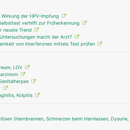
gt Wirkung der HPV-Impfung
elbsttest verhilft zur Früherkennung
r neuste Trend
 Untersuchungen macht der Arzt?
samkeit von Interferonen mittels Test prüfen
reum, LGV
lkarzinom
 Genitalherpes
r
initis, Kolpitis
ösen (Harnbrennen, Schmerzen beim Harnlassen, Dysurie, 