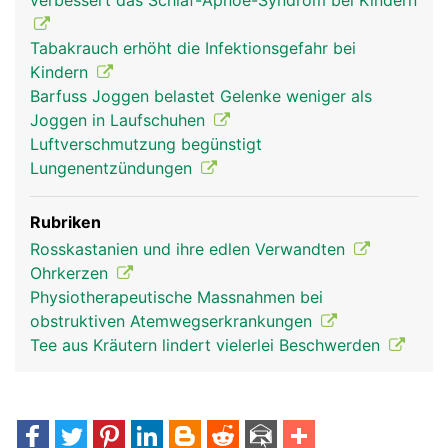
verbessert das Schlaf-Apnoe-Syndrom bei Kindern
Tabakrauch erhöht die Infektionsgefahr bei
Rachen Mann
Kindern
Barfuss Joggen belastet Gelenke weniger als
Joggen in Laufschuhen
Luftverschmutzung begünstigt
Lungenentzündungen
Rubriken
Rosskastanien und ihre edlen Verwandten
Ohrkerzen
Physiotherapeutische Massnahmen bei
obstruktiven Atemwegserkrankungen
Tee aus Kräutern lindert vielerlei Beschwerden