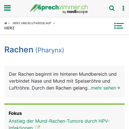
Fokus
HERZ UND BLUTKREISLAUF
HERZ
Krankheitsbilder
Rachen
(Pharynx)
Symptome
Untersuchungen
Der Rachen beginnt im hinteren Mundbereich und
News
verbindet Nase und Mund mit Speiseröhre und
Luftröhre. Durch den Rachen gelangt einerseits die
...mehr sehen
Ratgeber
Luft über die Luftröhre in die Lunge und
andererseits Nahrung und Flüssigkeiten über die
Rubriken
Speiseröhre in den Magen. Am Beginn der
Fokus
Luftröhre liegt der Kehlkopf mit den
Anstieg der Mund-Rachen-Tumore durch HPV-
Stimmbändern, die der Tonbildung dienen.
Infektionen