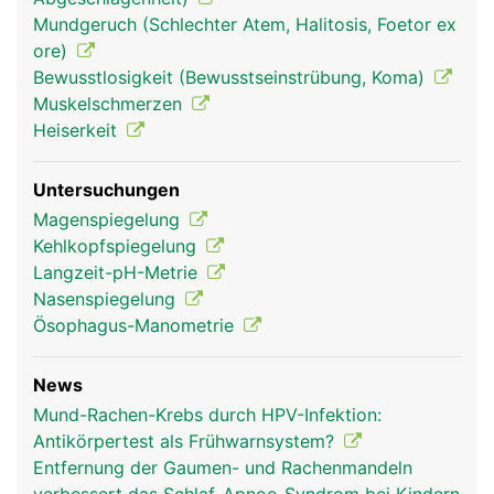
Mittelohr herstellt und für den Druckausgleich
Mundgeruch (Schlechter Atem, Halitosis, Foetor ex
beim Schlucken sorgt.
ore)
Bewusstlosigkeit (Bewusstseinstrübung, Koma)
Muskelschmerzen
Heiserkeit
Untersuchungen
Magenspiegelung
Kehlkopfspiegelung
Langzeit-pH-Metrie
Nasenspiegelung
Rachen Frau
Rachen Mann
Rachen Frau
Ösophagus-Manometrie
News
Mund-Rachen-Krebs durch HPV-Infektion:
Antikörpertest als Frühwarnsystem?
Entfernung der Gaumen- und Rachenmandeln