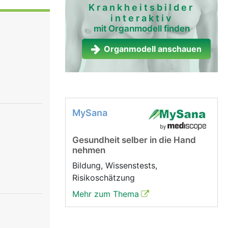
eichen, die
Krankheitsbilder
interaktiv
ch zwischen
mit Organmodell finden
cheibe und
d, ist die
Organmodell anschauen
ren
lenk nicht
gebettet.
ewebe auf
MySana
ert wird
hen und
Gesundheit selber in die Hand
durch
nehmen
Bildung, Wissenstests,
Risikoschätzung
Mehr zum Thema