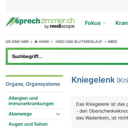
Fokus
Kran
SIE SIND HIER
HOME
HERZ UND BLUTKREISLAUF
HERZ
Kniegelenk
(Kni
Organe, Organsysteme
Allergien und
Immunerkrankungen
Das Kniegelenk ist das 
- den Oberschenkelknoc
Atemwege
das Wadenbein, ist nicht
Augen und Sehen
komplizierte Konstrukti