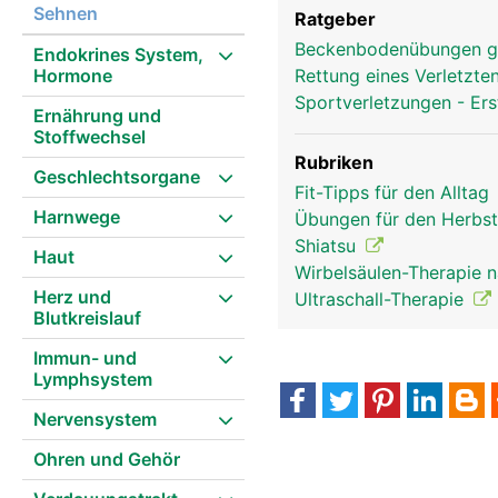
Sehnen
Ratgeber
Beckenbodenübungen g
Endokrines System,
Hormone
Rettung eines Verletzte
Sportverletzungen - Ers
Ernährung und
Stoffwechsel
Rubriken
Geschlechtsorgane
Fit-Tipps für den Alltag
Harnwege
Übungen für den Herbs
Shiatsu
Haut
Wirbelsäulen-Therapie 
Herz und
Ultraschall-Therapie
Blutkreislauf
Immun- und
Lymphsystem
Nervensystem
Ohren und Gehör