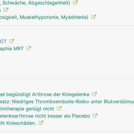
, Schwäche, Abgeschlagenheit)
s
osigkeit, Muskelhypotonie, Myasthenie)
 CT
raphie MRT
Kniegelenk Mann
gel begünstigt Arthrose der Kniegelenke
rsatz: Niedriges Thromboembolie-Risiko unter Blutverdünn
eimtherapie genügt nicht
egelenksarthrose nicht besser als Placebo
ilt Knieschäden.