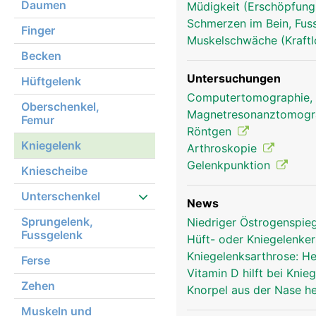
Daumen
Müdigkeit (Erschöpfung
Schmerzen im Bein, Fus
Finger
Muskelschwäche (Kraftl
Becken
Untersuchungen
Hüftgelenk
Computertomographie,
Oberschenkel,
Magnetresonanztomog
Femur
Röntgen
Kniegelenk
Arthroskopie
Gelenkpunktion
Kniescheibe
Kniegelenk Frau
Unterschenkel
News
Sprungelenk,
Niedriger Östrogenspie
Fussgelenk
Hüft- oder Kniegelenke
Kniegelenksarthrose: H
Ferse
Vitamin D hilft bei Kni
Zehen
Knorpel aus der Nase he
Muskeln und