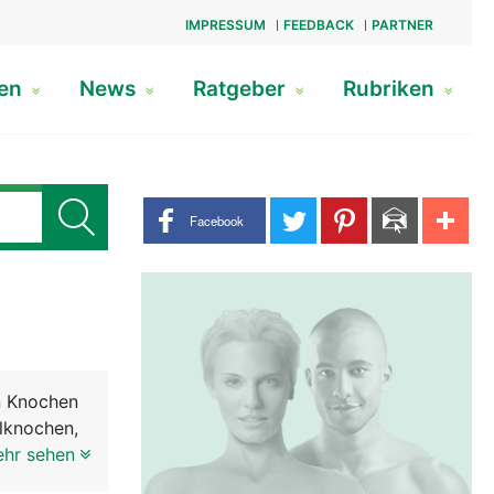
IMPRESSUM
FEEDBACK
PARTNER
gen
News
Ratgeber
Rubriken
Share buttons
Facebook
en Knochen
lknochen,
ehr sehen
htet ist