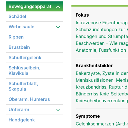
das Knie aber kein einz
Bewegungsapparat
in einer gemeinsamen Ge
Fokus
Schädel
Oberschenkel und Schie
Intravenöse Eisentherap
dem Oberschenkel. Obwoh
Wirbelsäule
Schuhzurichtungen zur 
Bewegung eher eine Komb
Bandagen und Strümpf
Rippen
Oberschenkelmuskulatur
Beschwerden - Wie reag
Oberschenkel und teilw
Brustbein
Anatomie, Fussfunktion
aufeinander reiben, sin
Schultergelenk
Zusätzlich besitzt das
denen der Oberschenkelk
Krankheitsbilder
Schlüsselbein,
das Kniegelenk ausserd
Klavikula
Bakerzyste, Zyste in de
sich dabei überkreuzen,
Meniskusläsionen, Meni
Schulterblatt,
Bänder in Position gehal
Kreuzbandriss, Ruptur 
Skapula
Bänderriss Knie-Seiten
Oberarm, Humerus
Kniescheibenverrenkung,
Unterarm
Symptome
Handgelenk
Gelenkschmerzen (Arthr