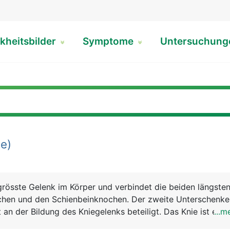
kheitsbilder
Symptome
Untersuchun
e)
grösste Gelenk im Körper und verbindet die beiden längst
hen und den Schienbeinknochen. Der zweite Unterschenke
 an der Bildung des Kniegelenks beteiligt. Das Knie ist eine
...m
on aus Knochen, Knorpel, Bändern und Sehnen. Genau betrac