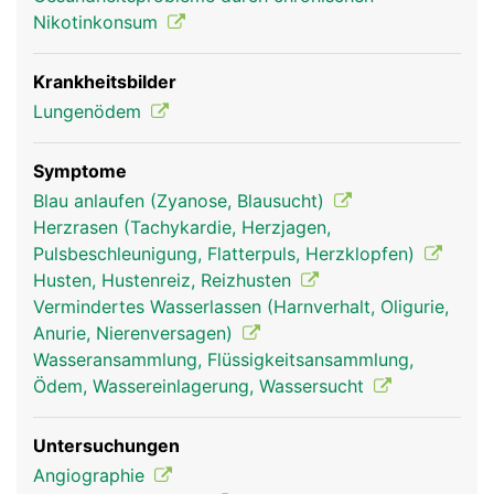
Arterien des Körperkreislaufs gepumpt.
Nikotinkonsum
Krankheitsbilder
Lungenödem
Symptome
Blau anlaufen (Zyanose, Blausucht)
Herzrasen (Tachykardie, Herzjagen,
Pulsbeschleunigung, Flatterpuls, Herzklopfen)
lungenvenen frau
lungenvenen mann
Husten, Hustenreiz, Reizhusten
Vermindertes Wasserlassen (Harnverhalt, Oligurie,
Anurie, Nierenversagen)
Wasseransammlung, Flüssigkeitsansammlung,
Ödem, Wassereinlagerung, Wassersucht
Untersuchungen
Angiographie