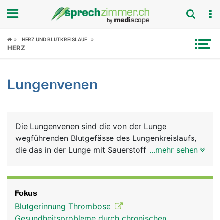
Fokus
HERZ UND BLUTKREISLAUF
HERZ
Krankheitsbilder
Lungenvenen
Symptome
Untersuchungen
Die Lungenvenen sind die von der Lunge
News
wegführenden Blutgefässe des Lungenkreislaufs,
die das in der Lunge mit Sauerstoff angereicherte
...mehr sehen
Ratgeber
Blut zum Herzen führen. Sie sind die einzigen
Venen im Körper, die sauerstoffreiches Blut
Rubriken
transportieren. Diese Aufgabe haben
Fokus
normalerweise die Arterien. Das sauerstoffreiche
Blutgerinnung Thrombose
Blut aus der Lunge wird über das Herz in die
Gesundheitsprobleme durch chronischen