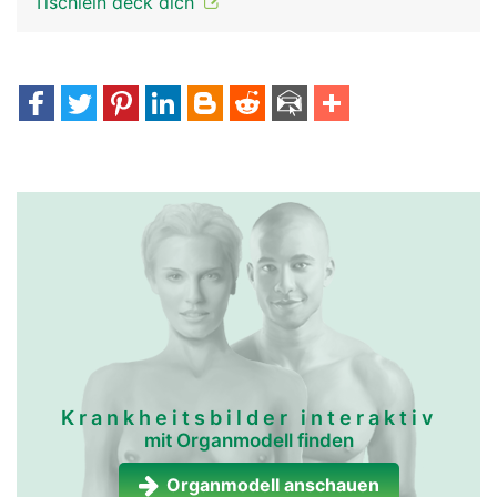
Tischlein deck dich
Krankheitsbilder interaktiv
mit Organmodell finden
Organmodell anschauen