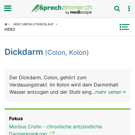
Fokus
HERZ UND BLUTKREISLAUF
HERZ
Krankheitsbilder
Dickdarm
(Colon, Kolon)
Symptome
Untersuchungen
Der Dickdarm, Colon, gehört zum
News
Verdauungstrakt. Im Kolon wird dem Darminhalt
Wasser entzogen und der Stuhl eingedickt, der mit
...mehr sehen
Ratgeber
der Darmbewegung in den Enddarm transportiert
wird.
Rubriken
Fokus
Morbus Crohn - chronische entzündliche
Darmerkrankung