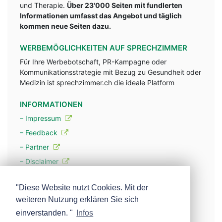
und Therapie.
Über 23'000 Seiten mit fundlerten
Informationen umfasst das Angebot und täglich
kommen neue Seiten dazu.
WERBEMÖGLICHKEITEN AUF SPRECHZIMMER
Für Ihre Werbebotschaft, PR-Kampagne oder
Kommunikationsstrategie mit Bezug zu Gesundheit oder
Medizin ist sprechzimmer.ch die ideale Platform
INFORMATIONEN
– Impressum
– Feedback
– Partner
– Disclaimer
– Datenschutzerklärung / Privacy Policy
"Diese Website nutzt Cookies. Mit der
weiteren Nutzung erklären Sie sich
– Werbung
einverstanden. "
Infos
– Mehr über unsere Experten