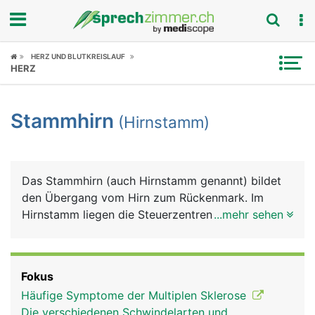
Fokus
HERZ UND BLUTKREISLAUF
HERZ
Krankheitsbilder
Stammhirn
(Hirnstamm)
Symptome
Untersuchungen
Das Stammhirn (auch Hirnstamm genannt) bildet
News
den Übergang vom Hirn zum Rückenmark. Im
Hirnstamm liegen die Steuerzentren für
...mehr sehen
Ratgeber
lebenswichtige Grundfunktionen wie Atmung,
Herzschlag, Blutdruck, aber auch Urinstinkte (z.B.
Rubriken
Fluchtreflex, sexueller Trieb) sowie Reflexe wie
Fokus
Husten, Niesen und Schlucken.
Häufige Symptome der Multiplen Sklerose
Die verschiedenen Schwindelarten und