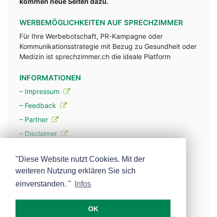
kommen neue Seiten dazu.
WERBEMÖGLICHKEITEN AUF SPRECHZIMMER
Für Ihre Werbebotschaft, PR-Kampagne oder
Kommunikationsstrategie mit Bezug zu Gesundheit oder
Medizin ist sprechzimmer.ch die ideale Platform
INFORMATIONEN
– Impressum
– Feedback
– Partner
– Disclaimer
– Datenschutzerklärung / Privacy Policy
"Diese Website nutzt Cookies. Mit der
weiteren Nutzung erklären Sie sich
– Werbung
einverstanden. "
Infos
– Mehr über unsere Experten
OK