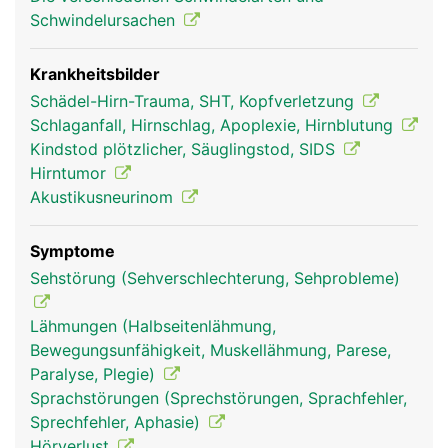
Schwindelursachen
Krankheitsbilder
Schädel-Hirn-Trauma, SHT, Kopfverletzung
Schlaganfall, Hirnschlag, Apoplexie, Hirnblutung
Kindstod plötzlicher, Säuglingstod, SIDS
Hirntumor
Akustikusneurinom
Stammhirn Frau
Stammhirn Mann
Symptome
Sehstörung (Sehverschlechterung, Sehprobleme)
Lähmungen (Halbseitenlähmung,
Bewegungsunfähigkeit, Muskellähmung, Parese,
Paralyse, Plegie)
Sprachstörungen (Sprechstörungen, Sprachfehler,
Sprechfehler, Aphasie)
Hörverlust