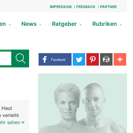
IMPRESSUM
FEEDBACK
PARTNER
gen
News
Ratgeber
Rubriken
Share buttons
Facebook
r Haut
 verleiht
die in der
ehr sehen
ach vorne.