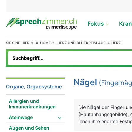
Fokus
Kran
SIE SIND HIER
HOME
HERZ UND BLUTKREISLAUF
HERZ
Nägel
(Fingernäg
Organe, Organsysteme
Allergien und
Immunerkrankungen
Die Nägel der Finger un
(Hautanhangsgebilde), d
Atemwege
ihnen ihre enorme Festi
Augen und Sehen
Haut verankert ist. Von