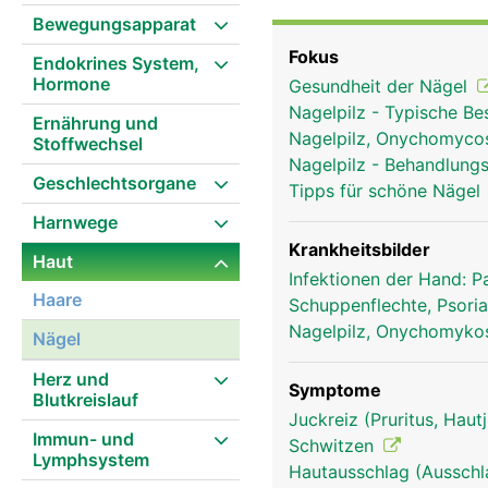
Das Nagelbett ist sehr 
Bewegungsapparat
erscheint. Direkt über d
Fokus
Endokrines System,
Dieser halbmondförmige
Hormone
Gesundheit der Nägel
ist weiss, da das norm
Nagelpilz - Typische B
überdeckt wird. Finger
Ernährung und
Nagelpilz, Onychomyco
Stoffwechsel
mm pro Monat). Die Näge
Nagelpilz - Behandlung
das Tasten und Greifen
Geschlechtsorgane
Tipps für schöne Nägel
juckt. Zudem haben sie 
Harnwege
Krankheitsbilder
Haut
Infektionen der Hand: 
Haare
Schuppenflechte, Psori
Nagelpilz, Onychomyk
Nägel
Herz und
Symptome
Blutkreislauf
Juckreiz (Pruritus, Hau
Immun- und
Schwitzen
Lymphsystem
Hautausschlag (Ausschl