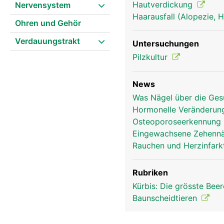
Hautverdickung
Nervensystem
Haarausfall (Alopezie, 
Ohren und Gehör
Verdauungstrakt
Untersuchungen
Pilzkultur
Nagel Frau
News
Was Nägel über die Ges
Hormonelle Veränderun
Osteoporoseerkennung 
Eingewachsene Zehennäg
Rauchen und Herzinfarkt
Rubriken
Kürbis: Die grösste Bee
Baunscheidtieren