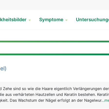
kheitsbilder
Symptome
Untersuchun
el)
d Zehe sind so wie die Haare eigentlich Verlängerungen de
ie aus verhärteten Hautzellen und Keratin bestehen. Keratin
gkeit. Das Wachstum der Nägel erfolgt an der Nagelwurzel, 
...m
 dort aus schiebt sich die Nagelplatte auf dem Nagelbett n