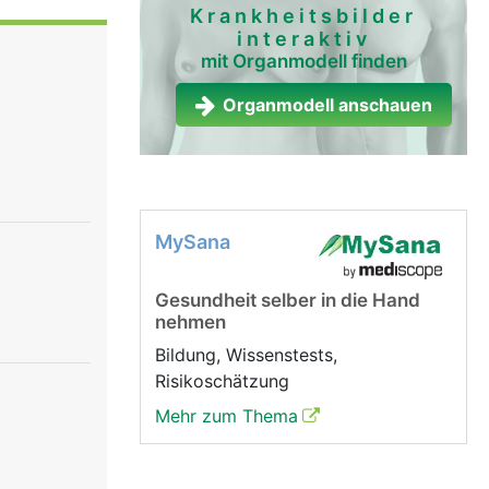
platte rosa
Krankheitsbilder
interaktiv
r Mond").
mit Organmodell finden
agelmond
zel
Organmodell anschauen
el (etwa 1
eichtern
enn es
MySana
Gesundheit selber in die Hand
nehmen
Bildung, Wissenstests,
Risikoschätzung
Mehr zum Thema