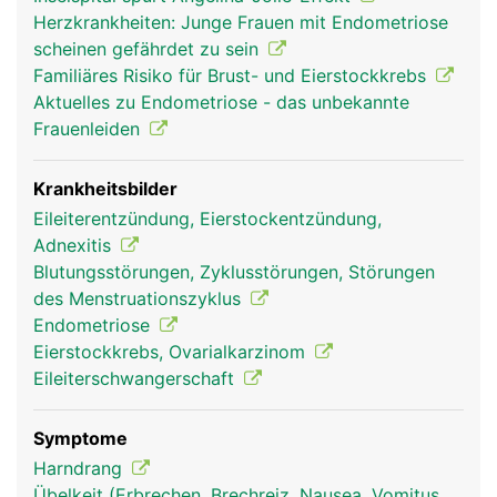
halbe Million unreife Eizellen. Nur ein kleiner Teil
Herzkrankheiten: Junge Frauen mit Endometriose
der Eizellen entwickelt sich im Verlauf des Lebens
scheinen gefährdet zu sein
zu reifen Eizellen. Während ihrer Entwicklung
Familiäres Risiko für Brust- und Eierstockkrebs
befinden sich die Eizellen in Hohlräumen (Follikel),
Aktuelles zu Endometriose - das unbekannte
die mit Flüssigkeit gefüllt sind und in der Wand der
Frauenleiden
Eierstöcke liegen. Jeder Follikel enthält eine
Eizelle. Bei Frauen im gebärfähigen Alter stossen
die Eierstöcke jeden Monat eine Eizelle aus, was
Krankheitsbilder
als Eisprung (Ovulation) bezeichnet wird.
Eileiterentzündung, Eierstockentzündung,
Adnexitis
Blutungsstörungen, Zyklusstörungen, Störungen
des Menstruationszyklus
Endometriose
Eierstockkrebs, Ovarialkarzinom
Eileiterschwangerschaft
Symptome
Harndrang
Eierstocke Frau
Übelkeit (Erbrechen, Brechreiz, Nausea, Vomitus,