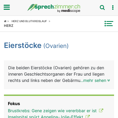
Fokus
HERZ UND BLUTKREISLAUF
HERZ
Krankheitsbilder
Eierstöcke
(Ovarien)
Symptome
Untersuchungen
Die beiden Eierstöcke (Ovarien) gehören zu den
News
inneren Geschlechtsorganen der Frau und liegen
rechts und links neben der Gebärmutter. Sie haben
...mehr sehen
Ratgeber
eine ovale Form und sind etwas kleiner als ein
Hühnerei. Die Eierstöcke produzieren Eizellen
Rubriken
sowie die weiblichen Sexualhormone Östrogen
Fokus
und Gestagen. Eine Frau wird bereits mit dem
Brustkrebs: Gene zeigen wie vererbbar er ist
gesamten Bestand an Eizellen geboren - etwa eine
Inselspital spürt Angelina-Jolie-Effekt