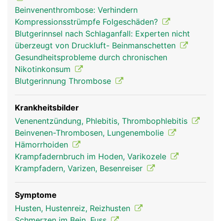
Beinvenenthrombose: Verhindern
Kompressionsstrümpfe Folgeschäden?
Blutgerinnsel nach Schlaganfall: Experten nicht
überzeugt von Druckluft- Beinmanschetten
Gesundheitsprobleme durch chronischen
venen frau
venen mann
Nikotinkonsum
Blutgerinnung Thrombose
Krankheitsbilder
Venenentzündung, Phlebitis, Thrombophlebitis
Beinvenen-Thrombosen, Lungenembolie
Hämorrhoiden
Krampfadernbruch im Hoden, Varikozele
Krampfadern, Varizen, Besenreiser
Symptome
Husten, Hustenreiz, Reizhusten
Schmerzen im Bein, Fuss