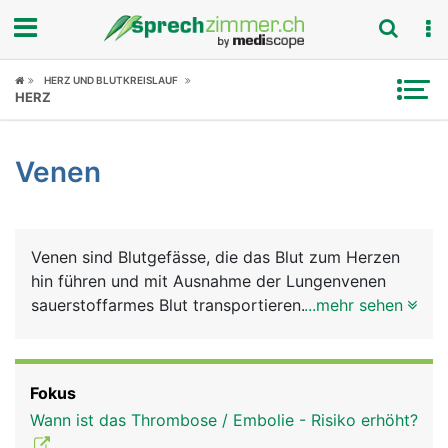
Fokus
HERZ UND BLUTKREISLAUF
HERZ
Krankheitsbilder
Venen
Symptome
Untersuchungen
Venen sind Blutgefässe, die das Blut zum Herzen
News
hin führen und mit Ausnahme der Lungenvenen
sauerstoffarmes Blut transportieren. Der Blutdruck
...mehr sehen
Ratgeber
ist in Venen niedriger als in Arterien.
Rubriken
Fokus
Wann ist das Thrombose / Embolie - Risiko erhöht?