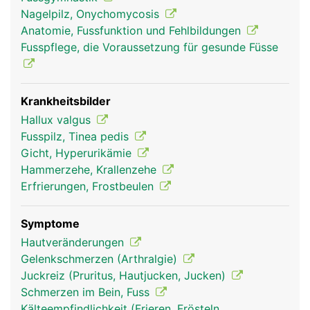
der Grosszehe und ersten Stahl wird als
Nagelpilz, Onychomycosis
Grosszehengrundgelenk bezeichnet.
Anatomie, Fussfunktion und Fehlbildungen
Fusssohlenseitig laufen zwei Sehen, am
Fusspflege, die Voraussetzung für gesunde Füsse
fussrückenseitig läuft eine Sehne, mit denen die
Zehen bewegt werden können. Die Muskeln dafür
liegen am Unterschenkel. Geschützt werden die
empfindlichen Zehenspitzen durch Zehennägel.
Krankheitsbilder
Hallux valgus
Fusspilz, Tinea pedis
Gicht, Hyperurikämie
Hammerzehe, Krallenzehe
Erfrierungen, Frostbeulen
Symptome
Hautveränderungen
Gelenkschmerzen (Arthralgie)
Zehen Frau
Zehen Mann
Juckreiz (Pruritus, Hautjucken, Jucken)
Schmerzen im Bein, Fuss
Kälteempfindlichkeit (Frieren, Frösteln,