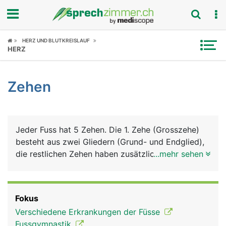
Fokus
HERZ UND BLUTKREISLAUF
HERZ
Krankheitsbilder
Zehen
Symptome
Untersuchungen
Jeder Fuss hat 5 Zehen. Die 1. Zehe (Grosszehe)
News
besteht aus zwei Gliedern (Grund- und Endglied),
die restlichen Zehen haben zusätzlich noch ein
...mehr sehen
Ratgeber
Mittelglied. Die einzelnen Zehenknochen sind
gelenkig miteinander verbunden. Das Grundglied
Rubriken
bildet ein Gelenk mit dem zugehörigen
Fokus
Mittelfussknochen, der auch als "Strahl"
Verschiedene Erkrankungen der Füsse
bezeichnet wird. Das Gelenk zwischen Grundglied
Fussgymnastik