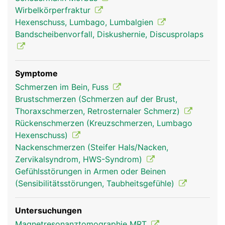
Ischiasnerv, der die Rückseite der Beine bis zu den
Wirbelkörperfraktur
Füssen versorgt. In der Lendenwirbelsäule endet
Hexenschuss, Lumbago, Lumbalgien
ausserdem das Rückenmark.
Bandscheibenvorfall, Diskushernie, Discusprolaps
Symptome
Schmerzen im Bein, Fuss
Brustschmerzen (Schmerzen auf der Brust,
Thoraxschmerzen, Retrosternaler Schmerz)
Rückenschmerzen (Kreuzschmerzen, Lumbago
Hexenschuss)
Nackenschmerzen (Steifer Hals/Nacken,
Frau
Mann
Zervikalsyndrom, HWS-Syndrom)
Gefühlsstörungen in Armen oder Beinen
(Sensibilitätsstörungen, Taubheitsgefühle)
Untersuchungen
Magnetresonanztomographie MRT