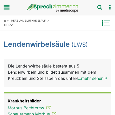
Fokus
HERZ UND BLUTKREISLAUF
HERZ
Krankheitsbilder
Lendenwirbelsäule
(LWS)
Symptome
Untersuchungen
Die Lendenwirbelsäule besteht aus 5
News
Lendenwirbeln und bildet zusammen mit dem
Kreuzbein und Steissbein das untere Ende der
...mehr sehen
Ratgeber
Wirbelsäule. Die Lendenwirbel müssen einen
wesentlich grösseren Anteil des Körpergewichts
Rubriken
tragen als die Hals- und Brustwirbel und sind
Krankheitsbilder
daher besonders belastet. Aus den Lendenwirbeln
Morbus Bechterew
tritt der längste Nerv des Körpers aus, der
Scheuermann Morbus