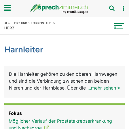
Fokus
HERZ UND BLUTKREISLAUF
HERZ
Krankheitsbilder
Harnleiter
Symptome
Untersuchungen
Die Harnleiter gehören zu den oberen Harnwegen
News
und sind die Verbindung zwischen den beiden
Nieren und der Harnblase. Über die Harnleiter
...mehr sehen
Ratgeber
fliesst der in den Nieren gebildete Harn in die
Blase. Die Harnleiter sind etwa 30 Zentimeter
Rubriken
lange, bleistiftdicke Muskelschläuche, die den
Fokus
Harn durch wellenförmige Bewegungen in die
Möglicher Verlauf der Prostatakrebserkrankung
Blase befördern. Die Mündungsstelle liegt an der
und Nachsorge