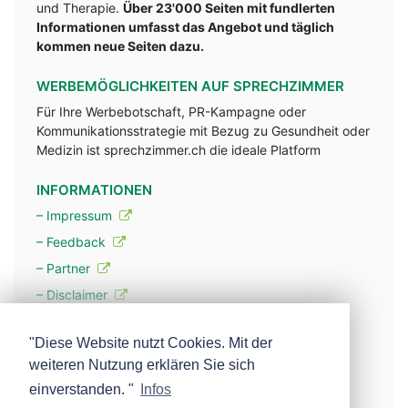
und Therapie.
Über 23'000 Seiten mit fundlerten
Informationen umfasst das Angebot und täglich
kommen neue Seiten dazu.
WERBEMÖGLICHKEITEN AUF SPRECHZIMMER
Für Ihre Werbebotschaft, PR-Kampagne oder
Kommunikationsstrategie mit Bezug zu Gesundheit oder
Medizin ist sprechzimmer.ch die ideale Platform
INFORMATIONEN
– Impressum
– Feedback
– Partner
– Disclaimer
– Datenschutzerklärung / Privacy Policy
"Diese Website nutzt Cookies. Mit der
weiteren Nutzung erklären Sie sich
– Werbung
einverstanden. "
Infos
– Mehr über unsere Experten