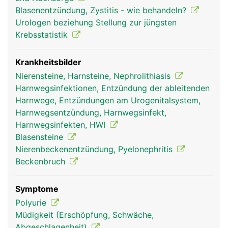
Hinterseite der Blasenwand und ist so angelegt,
Blasenentzündung, Zystitis - wie behandeln?
dass sie wie ein Ventil funktioniert, damit der Urin
Urologen beziehung Stellung zur jüngsten
nicht in Richtung Nieren zurückfliessen kann.
Krebsstatistik
Krankheitsbilder
Nierensteine, Harnsteine, Nephrolithiasis
Harnwegsinfektionen, Entzündung der ableitenden
Harnwege, Entzündungen am Urogenitalsystem,
Harnwegsentzündung, Harnwegsinfekt,
Harnwegsinfekten, HWI
Blasensteine
Nierenbeckenentzündung, Pyelonephritis
Beckenbruch
Symptome
Polyurie
Müdigkeit (Erschöpfung, Schwäche,
Abgeschlagenheit)