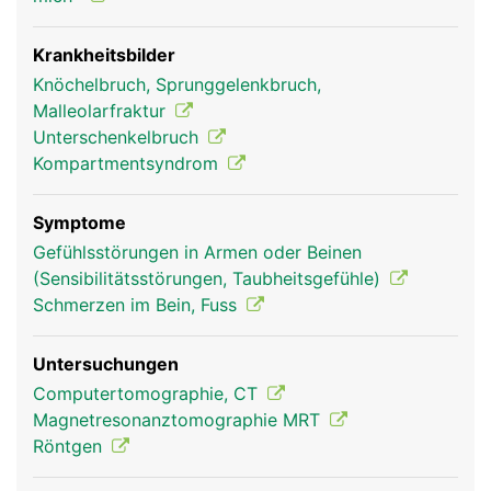
Innenknöchel bildet und Teil des oberen
Sprunggelenks ist.
Krankheitsbilder
Knöchelbruch, Sprunggelenkbruch,
Malleolarfraktur
Unterschenkelbruch
Kompartmentsyndrom
Symptome
Gefühlsstörungen in Armen oder Beinen
(Sensibilitätsstörungen, Taubheitsgefühle)
Schienbein Frau
Schienbein Mann
Schmerzen im Bein, Fuss
Untersuchungen
Computertomographie, CT
Magnetresonanztomographie MRT
Röntgen