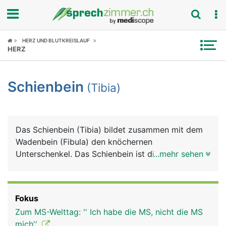
Fokus
HERZ UND BLUTKREISLAUF
HERZ
Krankheitsbilder
Schienbein
(Tibia)
Symptome
Untersuchungen
Das Schienbein (Tibia) bildet zusammen mit dem
News
Wadenbein (Fibula) den knöchernen
Unterschenkel. Das Schienbein ist dicker und
...mehr sehen
Ratgeber
stärker als das Wadenbein. Es besteht von oben
nach unten aus einem Kopf, der zwei Knochenteile
Rubriken
mit Gelenkflächen für das Kniegelenk bildet, einem
Fokus
langen Schaft dessen Vorderseite direkt unter der
Zum MS-Welttag: '' Ich habe die MS, nicht die MS
Haut liegt, und einem unteren Ende, das den
mich''